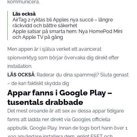
kommunicera.
Läs också
AirTag 2 ryktas bli Apples nya succé – längre
räckvidd och bättre säkerhet
Apple satsar på smarta hem: Nya HomePod Mini
och Apple TV på gång
Men appen är i själva verket ett avancerat
spionverktyg som börjar övervaka dig direkt efter
installation.
LÄS OCKSÅ
:
Raderar du dina spammejl? Sluta genast
– de kan faktiskt skydda dig
Appar fanns i Google Play –
tusentals drabbade
Det mest oroande är att sex av dessa appar tidigare
fanns att ladda ner direkt via Googles officiella
appbutik, Google Play. Innan de togs bort hann över 1
400 användare installera dem, enligt ESET och