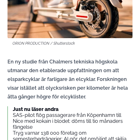
ORION PRODUCTION / Shutterstock
En ny studie från Chalmers tekniska högskola
utmanar den etablerade uppfattningen om att
elsparkcyklar är farligare än elcyklar. Forskningen
visar istället att olycksrisken per kilometer är hela
åtta gånger högre för elcyklister.
Just nu läser andra
SAS-pilot flög passagerare från Köpenhamn till
Nice med kokain i blodet: döms till tio månaders
fängelse
Tryg varnar 138 000 företag om
semesterbedrägerier: AI gör det omöjligt att skilja