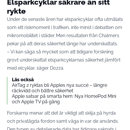
Elsparkcyklar säkrare än sitt
rykte
Under de senaste åren har elsparkcyklar ofta utmålats
som ett riskmoment i trafiken, inte minst i debatten om
mikromobilitet i städer. Men resultaten från Chalmers
pekar på att deras säkerhet länge har underskattats.
– Vi kan säga så mycket som att tidigare forskning
grovt underskattat elsparkcyklarnas säkerhet jämfört
med elcyklar, säger Dozza.
Läs också
AirTag 2 ryktas bli Apples nya succé – längre
räckvidd och bättre säkerhet
Apple satsar på smarta hem: Nya HomePod Mini
och Apple TV på gång
Forskarna menar att det är viktigt att skilja på hyrda
och privatägda fordon samt väga in var de används.
Den typen av detaljerade data har tidigare saknats i