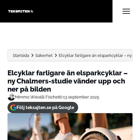
Startsida
Säkerhet
Elcyklar farligare än elsparkcyklar – ny Ch
Elcyklar farligare än elsparkcyklar –
ny Chalmers-studie vänder upp och
ner på bilden
Mimmo Wiestål Fischetti
•
13 september 2025
Följ teksajten.se på Google