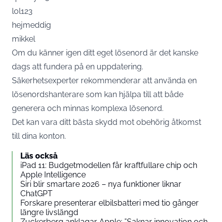
lol123
hejmeddig
mikkel
Om du känner igen ditt eget lösenord är det kanske
dags att fundera på en uppdatering.
Säkerhetsexperter rekommenderar att använda en
lösenordshanterare som kan hjälpa till att både
generera och minnas komplexa lösenord.
Det kan vara ditt bästa skydd mot obehörig åtkomst
till dina konton.
Läs också
iPad 11: Budgetmodellen får kraftfullare chip och
Apple Intelligence
Siri blir smartare 2026 – nya funktioner liknar
ChatGPT
Forskare presenterar elbilsbatteri med tio gånger
längre livslängd
Zuckerberg anklagar Apple: ”Saknar innovation och