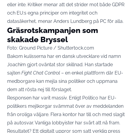
eller inte. Kritiker menar att det strider mot både GDPR
och EU:s egna principer om integritet och
datasäkerhet, menar Anders Lundberg på
PC för alla
.
Gräsrotskampanjen som
skakade Bryssel
Foto: Ground Picture / Shuttertock.com
Bakom kulisserna har en dansk utvecklare vid namn
Joachim gjort oväntat stor skillnad. Han startade
sajten
Fight Chat Control
– en enkel plattform där EU-
medborgare kan mejla sina politiker och uppmana
dem att rösta nej till förslaget.
Responsen har varit massiv. Enligt
Politico
har EU-
politikers mejlkorgar svämmat över av meddelanden
från oroliga väljare. Flera kontor har till och med slagit
på autosvar. Vanliga lobbyister har svårt att nå fram.
Resultatet? Ett digitalt uppror som satt verklig press