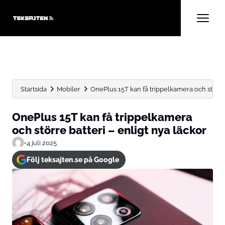
Startsida
Mobiler
OnePlus 15T kan få trippelkamera och större ba
OnePlus 15T kan få trippelkamera
och större batteri – enligt nya läckor
•
4 juli 2025
Följ teksajten.se på Google