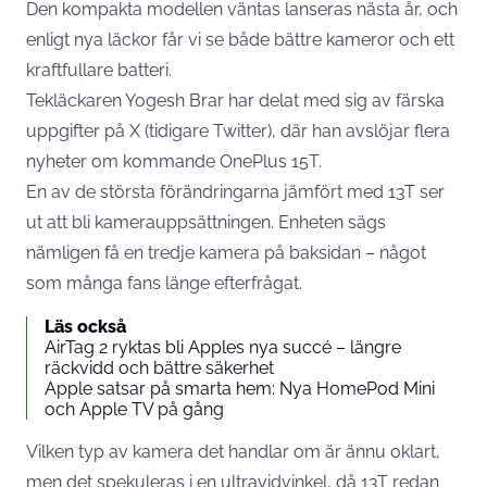
Den kompakta modellen väntas lanseras nästa år, och
enligt nya läckor får vi se både bättre kameror och ett
kraftfullare batteri.
Tekläckaren Yogesh Brar har delat med sig av färska
uppgifter på X (tidigare Twitter), där han avslöjar flera
nyheter om kommande OnePlus 15T.
En av de största förändringarna jämfört med 13T ser
ut att bli kamerauppsättningen. Enheten sägs
nämligen få en tredje kamera på baksidan – något
som många fans länge efterfrågat.
Läs också
AirTag 2 ryktas bli Apples nya succé – längre
räckvidd och bättre säkerhet
Apple satsar på smarta hem: Nya HomePod Mini
och Apple TV på gång
Vilken typ av kamera det handlar om är ännu oklart,
men det spekuleras i en ultravidvinkel, då 13T redan