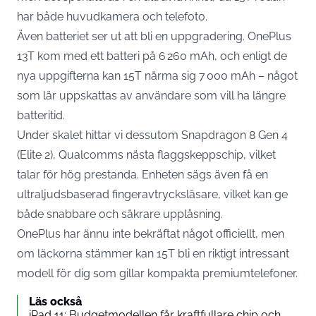
har både huvudkamera och telefoto.
Även batteriet ser ut att bli en uppgradering. OnePlus
13T kom med ett batteri på 6 260 mAh, och enligt de
nya uppgifterna kan 15T närma sig 7 000 mAh – något
som lär uppskattas av användare som vill ha längre
batteritid.
Under skalet hittar vi dessutom Snapdragon 8 Gen 4
(Elite 2), Qualcomms nästa flaggskeppschip, vilket
talar för hög prestanda. Enheten sägs även få en
ultraljudsbaserad fingeravtrycksläsare, vilket kan ge
både snabbare och säkrare upplåsning.
OnePlus har ännu inte bekräftat något officiellt, men
om läckorna stämmer kan 15T bli en riktigt intressant
modell för dig som gillar kompakta premiumtelefoner.
Läs också
iPad 11: Budgetmodellen får kraftfullare chip och