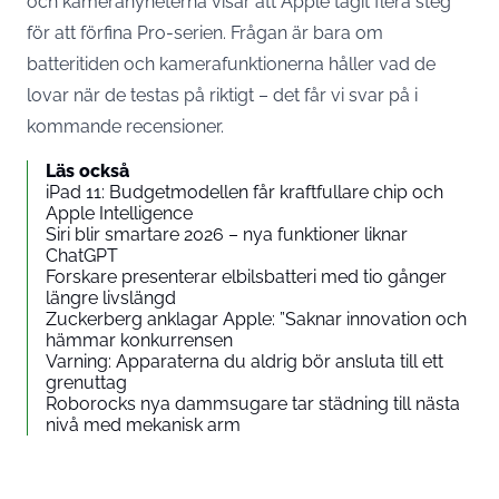
och kameranyheterna visar att Apple tagit flera steg
för att förfina Pro-serien. Frågan är bara om
batteritiden och kamerafunktionerna håller vad de
lovar när de testas på riktigt – det får vi svar på i
kommande recensioner.
Läs också
iPad 11: Budgetmodellen får kraftfullare chip och
Apple Intelligence
Siri blir smartare 2026 – nya funktioner liknar
ChatGPT
Forskare presenterar elbilsbatteri med tio gånger
längre livslängd
Zuckerberg anklagar Apple: ”Saknar innovation och
hämmar konkurrensen
Varning: Apparaterna du aldrig bör ansluta till ett
grenuttag
Roborocks nya dammsugare tar städning till nästa
nivå med mekanisk arm