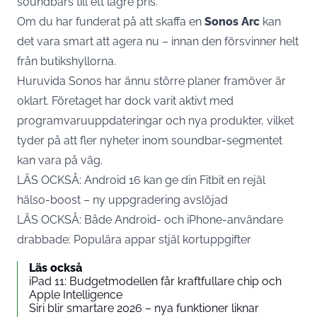
soundbars till ett lägre pris.
Om du har funderat på att skaffa en
Sonos Arc
kan
det vara smart att agera nu – innan den försvinner helt
från butikshyllorna.
Huruvida Sonos har ännu större planer framöver är
oklart. Företaget har dock varit aktivt med
programvaruuppdateringar och nya produkter, vilket
tyder på att fler nyheter inom soundbar-segmentet
kan vara på väg.
LÄS OCKSÅ:
Android 16 kan ge din Fitbit en rejäl
hälso-boost – ny uppgradering avslöjad
LÄS OCKSÅ:
Både Android- och iPhone-användare
drabbade: Populära appar stjäl kortuppgifter
Läs också
iPad 11: Budgetmodellen får kraftfullare chip och
Apple Intelligence
Siri blir smartare 2026 – nya funktioner liknar