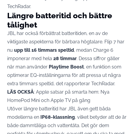
TechRadar.
Längre batteritid och bättre
tålighet
JBL har också förbättrat batteritiden, en av de
viktigaste aspekterna för bärbara högtalare. Flip 7 har
nu
upp till 16 timmars speltid
, medan Charge 6
imponerar med hela
28 timmar
. Dessa siffror gäller
när man använder
Playtime Boost
, en funktion som
optimerar EQ-inställningarna för att pressa ut några
extra timmars speltid, det rapporterar
TechRadar
.
LÄS OCKSÅ
:
Apple satsar på smarta hem: Nya
HomePod Mini och Apple TV på gång
Utöver längre batteritid har JBL även gett båda
modellerna en
IP68-klassning
, vilket betyder att de är
både dammtåliga och vattentäta. Det gör dem
perfekta för utomhusbruk, oavsett om du ska ta med