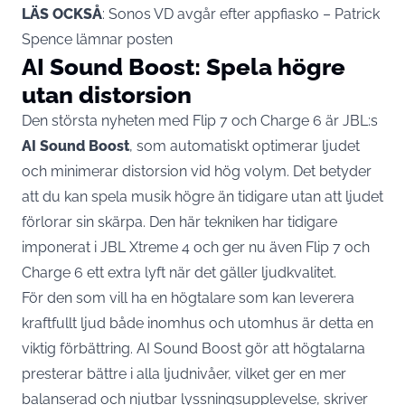
LÄS OCKSÅ
:
Sonos VD avgår efter appfiasko – Patrick
Spence lämnar posten
AI Sound Boost: Spela högre
utan distorsion
Den största nyheten med Flip 7 och Charge 6 är JBL:s
AI Sound Boost
, som automatiskt optimerar ljudet
och minimerar distorsion vid hög volym. Det betyder
att du kan spela musik högre än tidigare utan att ljudet
förlorar sin skärpa. Den här tekniken har tidigare
imponerat i JBL Xtreme 4 och ger nu även Flip 7 och
Charge 6 ett extra lyft när det gäller ljudkvalitet.
För den som vill ha en högtalare som kan leverera
kraftfullt ljud både inomhus och utomhus är detta en
viktig förbättring. AI Sound Boost gör att högtalarna
presterar bättre i alla ljudnivåer, vilket ger en mer
balanserad och njutbar lyssningsupplevelse, skriver