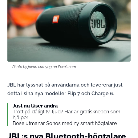
Photo by jovan curayag on
Pexels.com
JBL har lyssnat på användarna och levererar just
detta i sina nya modeller Flip 7 och Charge 6.
Just nu läser andra
Trött på dåligt tv-ljud? Här är gratisknepen som
hjälper
Bose utmanar Sonos med ny smart högtalare
JBL:s nya Bluetooth-högtalare