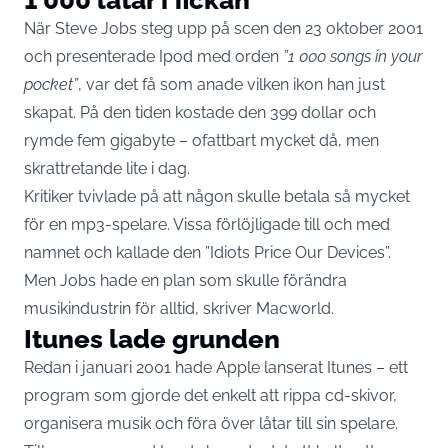
När Steve Jobs steg upp på scen den 23 oktober 2001
och presenterade Ipod med orden
”1 000 songs in your
pocket”
, var det få som anade vilken ikon han just
skapat. På den tiden kostade den 399 dollar och
rymde fem gigabyte – ofattbart mycket då, men
skrattretande lite i dag.
Kritiker tvivlade på att någon skulle betala så mycket
för en mp3-spelare. Vissa förlöjligade till och med
namnet och kallade den ”Idiots Price Our Devices”.
Men Jobs hade en plan som skulle förändra
musikindustrin för alltid, skriver
Macworld
.
Itunes lade grunden
Redan i januari 2001 hade Apple lanserat Itunes – ett
program som gjorde det enkelt att rippa cd-skivor,
organisera musik och föra över låtar till sin spelare.