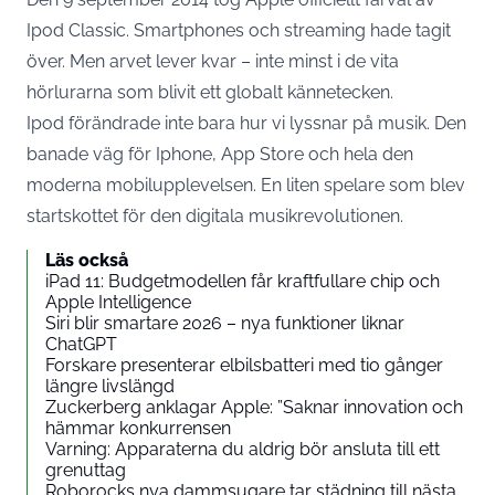
Ipod Classic. Smartphones och streaming hade tagit
över. Men arvet lever kvar – inte minst i de vita
hörlurarna som blivit ett globalt kännetecken.
Ipod förändrade inte bara hur vi lyssnar på musik. Den
banade väg för Iphone, App Store och hela den
moderna mobilupplevelsen. En liten spelare som blev
startskottet för den digitala musikrevolutionen.
Läs också
iPad 11: Budgetmodellen får kraftfullare chip och
Apple Intelligence
Siri blir smartare 2026 – nya funktioner liknar
ChatGPT
Forskare presenterar elbilsbatteri med tio gånger
längre livslängd
Zuckerberg anklagar Apple: ”Saknar innovation och
hämmar konkurrensen
Varning: Apparaterna du aldrig bör ansluta till ett
grenuttag
Roborocks nya dammsugare tar städning till nästa