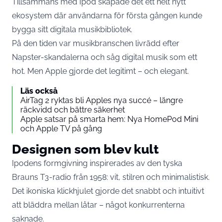
Tillsammans med Ipod skapade det ett helt nytt
ekosystem där användarna för första gången kunde
bygga sitt digitala musikbibliotek.
På den tiden var musikbranschen livrädd efter
Napster-skandalerna och såg digital musik som ett
hot. Men Apple gjorde det legitimt – och elegant.
Läs också
AirTag 2 ryktas bli Apples nya succé – längre
räckvidd och bättre säkerhet
Apple satsar på smarta hem: Nya HomePod Mini
och Apple TV på gång
Designen som blev kult
Ipodens formgivning inspirerades av den tyska
Brauns T3-radio från 1958: vit, stilren och minimalistisk.
Det ikoniska klickhjulet gjorde det snabbt och intuitivt
att bläddra mellan låtar – något konkurrenterna
saknade.