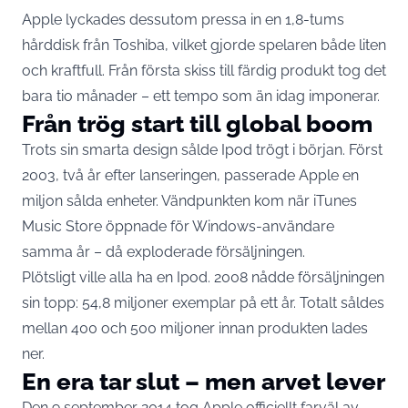
Apple lyckades dessutom pressa in en 1,8-tums
hårddisk från Toshiba, vilket gjorde spelaren både liten
och kraftfull. Från första skiss till färdig produkt tog det
bara tio månader – ett tempo som än idag imponerar.
Från trög start till global boom
Trots sin smarta design sålde Ipod trögt i början. Först
2003, två år efter lanseringen, passerade Apple en
miljon sålda enheter. Vändpunkten kom när iTunes
Music Store öppnade för Windows-användare
samma år – då exploderade försäljningen.
Plötsligt ville alla ha en Ipod. 2008 nådde försäljningen
sin topp: 54,8 miljoner exemplar på ett år. Totalt såldes
mellan 400 och 500 miljoner innan produkten lades
ner.
En era tar slut – men arvet lever
Den 9 september 2014 tog Apple officiellt farväl av