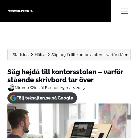
Startsida
Hälsa
Säg hejdå till kontorsstolen – varför stående s
Säg hejdå till kontorsstolen – varför
stående skrivbord tar över
Mimmo Wiestål Fischetti
•
9 mars 2025
Följ teksajten.se på Google