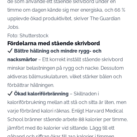
de som använde ett stående skrivbord under en
timme om dagen kände sig mer energiska, och 66 %
upplevde ökad produktivitet, skriver
The Guardian
Jobs
.
Foto: Shutterstock
Fördelarna med stående skrivbord
Bättre hållning och mindre rygg- och
nacksmärtor
– Ett korrekt inställt stående skrivbord
minskar belastningen på rygg och nacke. Dessutom
aktiveras bålmuskulaturen, vilket stärker bålen och
förbättrar hållningen.
Ökad kaloriförbränning
– Skillnaden i
kaloriförbrukning mellan att stå och sitta är liten, men
varje förbränd kalori räknas. Enligt Harvard Medical
School bränner stående arbete 88 kalorier per timme,
jämfört med 80 kalorier vid sittande. Lägg till ett
gåband och siffran ökar till 210 kalorier i timmen.