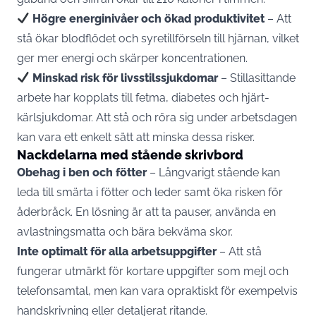
Högre energinivåer och ökad produktivitet
– Att
stå ökar blodflödet och syretillförseln till hjärnan, vilket
ger mer energi och skärper koncentrationen.
Minskad risk för livsstilssjukdomar
– Stillasittande
arbete har kopplats till fetma, diabetes och hjärt-
kärlsjukdomar. Att stå och röra sig under arbetsdagen
kan vara ett enkelt sätt att minska dessa risker.
Nackdelarna med stående skrivbord
Obehag i ben och fötter
– Långvarigt stående kan
leda till smärta i fötter och leder samt öka risken för
åderbråck. En lösning är att ta pauser, använda en
avlastningsmatta och bära bekväma skor.
Inte optimalt för alla arbetsuppgifter
– Att stå
fungerar utmärkt för kortare uppgifter som mejl och
telefonsamtal, men kan vara opraktiskt för exempelvis
handskrivning eller detaljerat ritande.