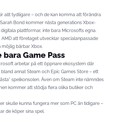
ir allt tydligare – och de kan komma att förändra
en Sarah Bond kommer nästa generations Xbox-
a digitala plattformar, inte bara Microsofts egna.
ed AMD att företaget utvecklar specialanpassade
en möjlig bärbar Xbox.
te bara Game Pass
icrosoft arbetar på ett öppnare ekosystem där
rån bland annat Steam och Epic Games Store – ett
a ”låsta” spelkonsolen. Även om Steam inte nämndes
men kommer att stödja flera olika butiker och
er skulle kunna fungera mer som PC än tidigare –
var de köper sina spel.