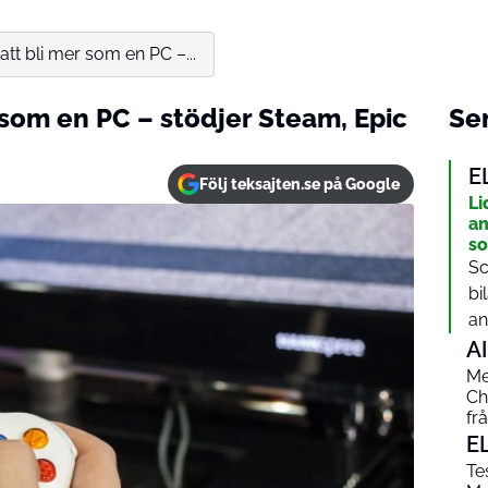
tt bli mer som en PC –...
 som en PC – stödjer Steam, Epic
Sen
E
Följ teksajten.se på Google
Li
an
so
Sc
bi
an
AI
Me
Ch
fr
E
Te