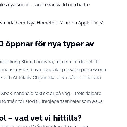
pples nya succé – längre räckvidd och bättre
å smarta hem: Nya HomePod Mini och Apple TV på
öppnar för nya typer av
tat kring Xbox-hårdvara, men nu tar de det ett
lsammans utveckla nya specialanpassade processorer
k och AI-teknik. Chipen ska driva både stationära
l Xbox-handheld faktiskt är på väg – trots tidigare
ll förmån för stöd till tredjepartsenheter som Asus
– vad vet vi hittills?
n bärbar PC med Windows kan efterlikna en