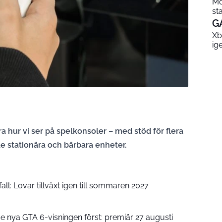
Mo
st
G
Xb
ig
 hur vi ser på spelkonsoler – med stöd för flera
e stationära och bärbara enheter.
ll: Lovar tillväxt igen till sommaren 2027
se nya GTA 6-visningen först: premiär 27 augusti