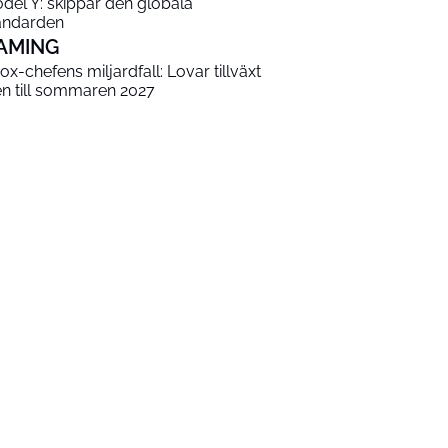
del Y: skippar den globala
andarden
AMING
ox-chefens miljardfall: Lovar tillväxt
en till sommaren 2027