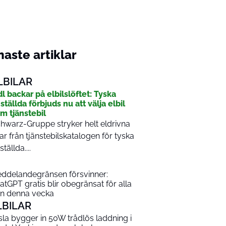
aste artiklar
LBILAR
dl backar på elbilslöftet: Tyska
ställda förbjuds nu att välja elbil
m tjänstebil
hwarz-Gruppe stryker helt eldrivna
lar från tjänstebilskatalogen för tyska
ställda....
ddelandegränsen försvinner:
atGPT gratis blir obegränsat för alla
ån denna vecka
LBILAR
sla bygger in 50W trådlös laddning i