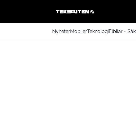
Nyheter
Mobiler
Teknologi
Elbilar
Säk