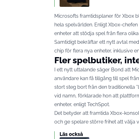
Microsofts framtidsplaner för Xbox bl
hela spelvärlden. Enligt Xbox-chef
enheter att stödja spel från flera olik
Samtidigt bekräftar ett nytt avtal m
chip för flera nya enheter, inklusive 
Fler spelbutiker, in
I ett nytt uttalande säger Bond att M
användare kan få tillgång till spel f
stort steg bort från den traditionell
vid namn, förklarade hon att plattfor
enheter, enligt
TechSpot
.
Det betyder att framtida Xbox-konsol
och ge spelare större frihet att välja 
Läs också