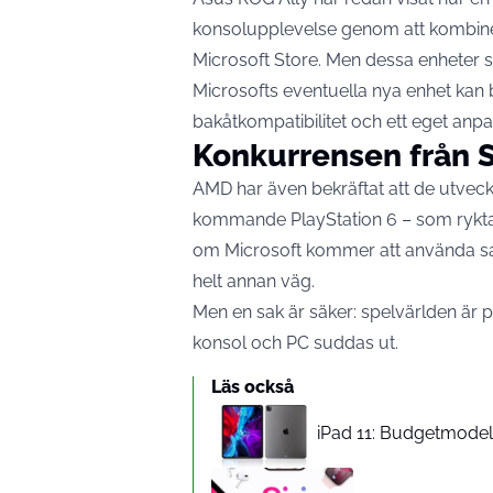
konsolupplevelse genom att kombine
Microsoft Store. Men dessa enheter s
Microsofts eventuella nya enhet kan b
bakåtkompatibilitet och ett eget an
Konkurrensen från 
AMD har även bekräftat att de utveck
kommande PlayStation 6 – som ryktas 
om Microsoft kommer att använda sa
helt annan väg.
Men en sak är säker: spelvärlden är 
konsol och PC suddas ut.
Läs också
iPad 11: Budgetmodelle