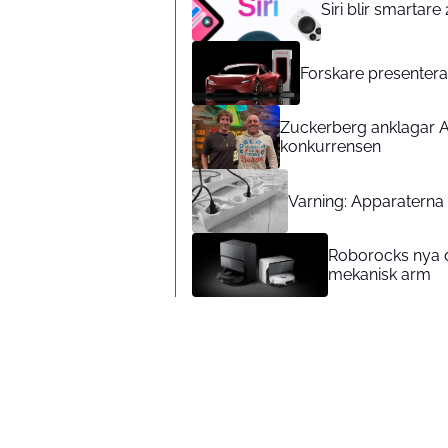
Siri blir smartar
Forskare presenterar
Zuckerberg anklagar A
konkurrensen
Varning: Apparaterna d
Roborocks nya d
mekanisk arm