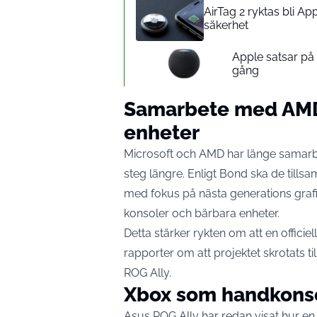
AirTag 2 ryktas bli A
säkerhet
Apple satsar p
gång
Samarbete med AMD 
enheter
Microsoft och AMD har länge samarbe
steg längre. Enligt Bond ska de til
med fokus på nästa generations grafi
konsoler och bärbara enheter.
Detta stärker rykten om att en officiel
rapporter om att projektet skrotats ti
ROG Ally.
Xbox som handkonsol 
Asus ROG Ally har redan visat hur e