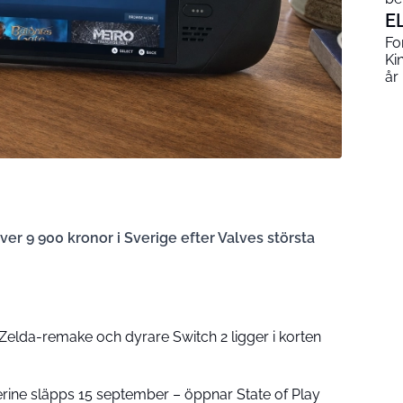
E
Fo
Ki
år
er 9 900 kronor i Sverige efter Valves största
: Zelda-remake och dyrare Switch 2 ligger i korten
rine släpps 15 september – öppnar State of Play