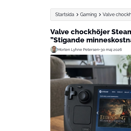
Startsida
Gaming
Valve chockh
Valve chockhöjer Stea
”Stigande minneskostn
Morten Lyhne Petersen
•
30 maj 2026