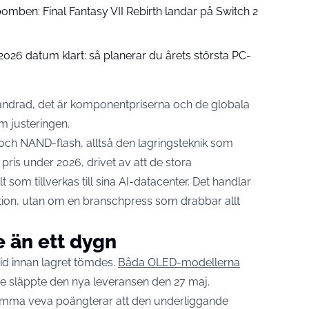
omben: Final Fantasy VII Rebirth landar på Switch 2
26 datum klart: så planerar du årets största PC-
rändrad, det är komponentpriserna och de globala
m justeringen.
och NAND-flash, alltså den lagringsteknik som
 pris under 2026, drivet av att de stora
 som tillverkas till sina AI-datacenter. Det handlar
tion, utan om en branschpress som drabbar allt
e än ett dygn
tid innan lagret tömdes.
Båda OLED-modellerna
lve släppte den nya leveransen den 27 maj.
samma veva poängterar att den underliggande