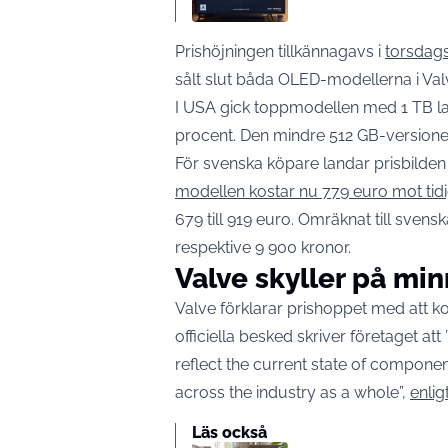
Prishöjningen tillkännagavs i
torsdag
sålt slut båda OLED-modellerna i Val
I USA gick toppmodellen med 1 TB lag
procent. Den mindre 512 GB-versionen
För svenska köpare landar prisbilden
modellen kostar nu 779 euro mot tid
679 till 919 euro. Omräknat till sven
respektive 9 900 kronor.
Valve skyller på mi
Valve förklarar prishoppet med att ko
officiella besked skriver företaget at
reflect the current state of componen
across the industry as a whole”,
enlig
Läs också