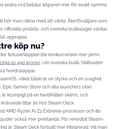
Med andra ord betalar köparen mer för exakt samma
ill bör man räkna med att vänta. Återförsäljare som
 officiella prislista, och svenska butikslager väntas
USA upprepas.
ttre köp nu?
er tiotusenlappen blir konkurrensen mer jämn.
 cirka 10 490 kronor
i sin svenska butik. Skillnaden
ra hundralappar.
SteamOS, vilket både är en styrka och en svaghet.
 Epic Games Store och alla launchers utan
t är klumpigt på en handhållen skärm, och
 i krävande titlar än hos Steam Deck.
med AMD Ryzen AI Z2 Extreme-processor och 80
erbjuder också mer prestanda. För renodlat Steam-
ing är Steam Deck fortsatt mer integrerad. Vill man