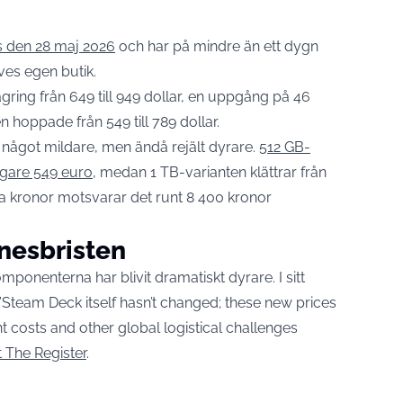
s den 28 maj 2026
och har på mindre än ett dygn
ves egen butik.
ring från 649 till 949 dollar, en uppgång på 46
 hoppade från 549 till 789 dollar.
 något mildare, men ändå rejält dyrare.
512 GB-
igare 549 euro
, medan 1 TB-varianten klättrar från
ska kronor motsvarar det runt 8 400 kronor
nnesbristen
mponenterna har blivit dramatiskt dyrare. I sitt
t ”Steam Deck itself hasn’t changed; these new prices
t costs and other global logistical challenges
t The Register
.