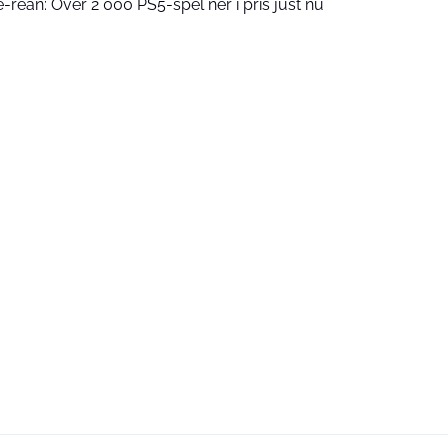
rean: Över 2 000 PS5-spel ner i pris just nu