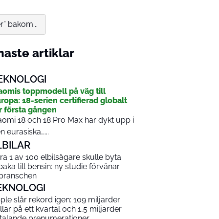
” bakom...
aste artiklar
EKNOLOGI
aomis toppmodell på väg till
ropa: 18-serien certifierad globalt
r första gången
aomi 18 och 18 Pro Max har dykt upp i
n eurasiska…...
LBILAR
ra 1 av 100 elbilsägare skulle byta
lbaka till bensin: ny studie förvånar
lbranschen
EKNOLOGI
ple slår rekord igen: 109 miljarder
llar på ett kvartal och 1,5 miljarder
talande prenumerationer