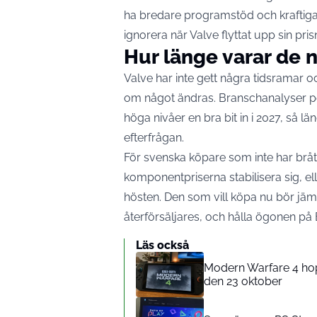
ha bredare programstöd och kraftigar
ignorera när Valve flyttat upp sin pris
Hur länge varar de 
Valve har inte gett några tidsramar 
om något ändras. Branschanalyser pe
höga nivåer en bra bit in i 2027, så lä
efterfrågan.
För svenska köpare som inte har bråt
komponentpriserna stabilisera sig, e
hösten. Den som vill köpa nu bör jä
återförsäljares, och hålla ögonen på
Läs också
Modern Warfare 4 hop
den 23 oktober