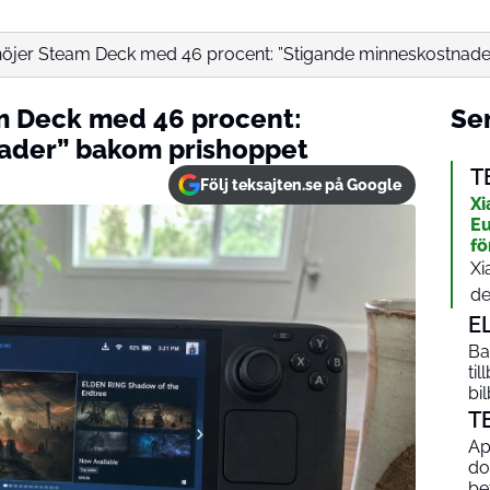
öjer Steam Deck med 46 procent: ”Stigande minneskostnader
m Deck med 46 procent:
Sen
ader” bakom prishoppet
T
Följ teksajten.se på Google
Xi
Eu
fö
Xi
de
E
Ba
til
bi
T
Ap
do
be