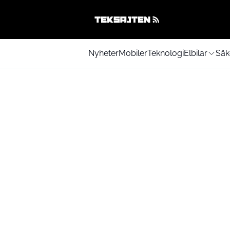
Nyheter
Mobiler
Teknologi
Elbilar
Säk