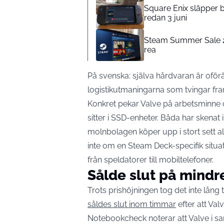
Square Enix släpper b
redan 3 juni
Steam Summer Sale 20
rea
På svenska: själva hårdvaran är ofö
logistikutmaningarna som tvingar fra
Konkret pekar Valve på arbetsminne 
sitter i SSD-enheter. Båda har skenat i
molnbolagen köper upp i stort sett allt
inte om en Steam Deck-specifik situa
från speldatorer till mobiltelefoner.
Sålde slut på mindr
Trots prishöjningen tog det inte lång 
såldes slut inom timmar
efter att Va
Notebookcheck noterar att Valve i 