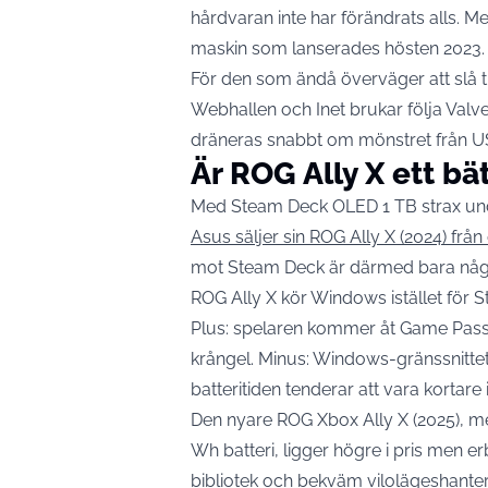
hårdvaran inte har förändrats alls. 
maskin som lanserades hösten 2023.
För den som ändå överväger att slå t
Webhallen och Inet brukar följa Valves
dräneras snabbt om mönstret från 
Är ROG Ally X ett bä
Med Steam Deck OLED 1 TB strax und
Asus säljer sin ROG Ally X (2024) från
mot Steam Deck är därmed bara någ
ROG Ally X kör Windows istället för 
Plus: spelaren kommer åt Game Pass,
krångel. Minus: Windows-gränssnitte
batteritiden tenderar att vara kortare
Den nyare ROG Xbox Ally X (2025), 
Wh batteri, ligger högre i pris men 
bibliotek och bekväm vilolägeshanter