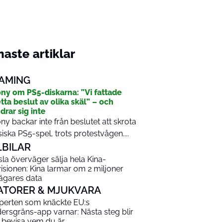
aste artiklar
AMING
ny om PS5-diskarna: ”Vi fattade
tta beslut av olika skäl” – och
drar sig inte
ny backar inte från beslutet att skrota
siska PS5-spel, trots protestvågen....
LBILAR
sla överväger sälja hela Kina-
visionen: Kina larmar om 2 miljoner
lägares data
ATORER & MJUKVARA
perten som knäckte EU:s
dersgräns-app varnar: Nästa steg blir
t bevisa vem du är