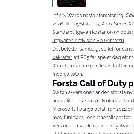
Infinity Wards nasta storsatsning,
Cal
2026 till PlayStation 5, Xbox Series 
Standardutgavan kostar 69,99 dollar oc
utgivaren Activision via Gematsu
.
Det betyder samtidigt slutet for seri
bekraftar
att PS5 far spelet dag ett 
Xbox One-agare maste avsta. Den ursp
med pa listan.
Forsta Call of Duty
Switch 2-versionen ar den storsta ny
huvudtiteln i serien pa Nintendo-ha
Microsofts tioariga avtal fran 2022 om
med funktions- och innehallsparitet.
Versionen utvecklas av Infinity Ward