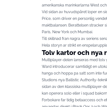
amerikanska marinkarlarna West och
Vid sidan av huvudspåret loper en 
Price, som driver en personlig ven
maktbalansen. Berattelsen stracker s
Paris, New York och Mumbai.
Till skillnad fran nagra av seriens s
Hela storyn ar strikt en enspelarupp
Tolv kartor och nya r
Multiplayer-delen lanseras med tolv 
Ward introducerar samtidigt en utoka
hanga och hoppa pa satt som inte funni
Studions nya Ballistic Authority-tekn
sidan av den klassiska multiplayer-d
kan operera solo eller i squad bakom 
Forbokare far tidig betaaccess och e
anvandas direkt i
Black Ops 7
och
Wa