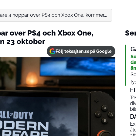
re 4 hoppar over PS4 och Xbox One, kommer...
ar over PS4 och Xbox One,
Sen
en 23 oktober
G
Följ teksajten.se på Google
So
de
än
So
fy
E
Te
di
bi
D
Ex
ål
at