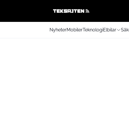
Nyheter
Mobiler
Teknologi
Elbilar
Säk