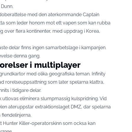
 Dunn.
sidoberattelse med den aterkommande Captain
detta som leder honom mot ett vapen som kan rubba
ig over flera kontinenter, med uppdrag i Korea,
enaste delar finns ingen samarbetslage i kampanjen.
levelse denna gang.
orelser i multiplayer
grundkartor med olika geografiska teman. Infinity
d rorelseuppsattning som later spelarna klattra,
ts i tidigare delar.
ik utlovas eliminera slumpmassig kulspridning. Vid
elen ateruppstar extraktionslaget DMZ, dar spelarna
fiendelinjerna.
tt Hunter Killer-operatorskinn som ocksa kan
rzone
.