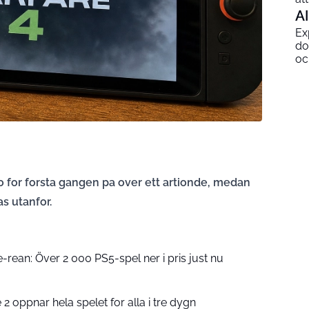
AI
Ex
do
och
do for forsta gangen pa over ett artionde, medan
s utanfor.
rean: Över 2 000 PS5-spel ner i pris just nu
e 2 oppnar hela spelet for alla i tre dygn