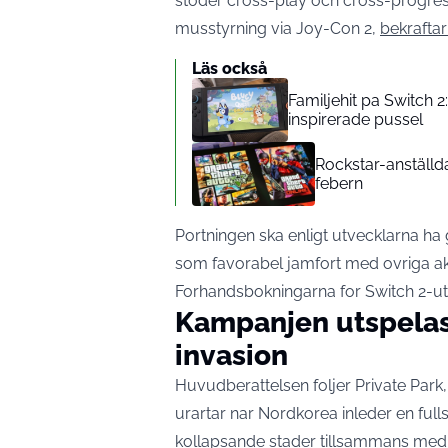
stoder cross-play och cross-progressi
musstyrning via Joy-Con 2,
bekraftar 
Läs också
Familjehit pa Switch 
inspirerade pussel
Rockstar-anställda
febern
Portningen ska enligt utvecklarna ha 
som favorabel jamfort med ovriga ak
Forhandsbokningarna for Switch 2-ut
Kampanjen utspelas
invasion
Huvudberattelsen foljer Private Park,
urartar nar Nordkorea inleder en full
kollapsande stader tillsammans me