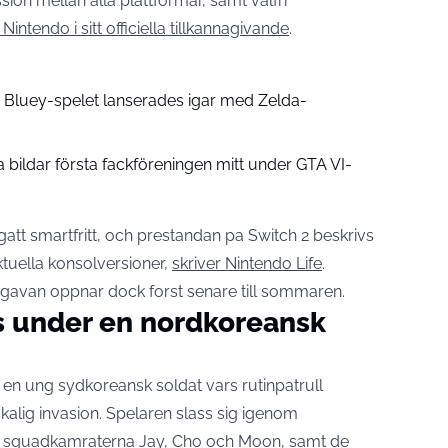
on mellan alla plattformar, samt valfri
Nintendo i sitt officiella tillkannagivande
.
2: Bluey-spelet lanserades igar med Zelda-
 bildar första fackföreningen mitt under GTA VI-
gatt smartfritt, och prestandan pa Switch 2 beskrivs
tuella konsolversioner,
skriver Nintendo Life
.
gavan oppnar dock forst senare till sommaren.
 under en nordkoreansk
 en ung sydkoreansk soldat vars rutinpatrull
skalig invasion. Spelaren slass sig igenom
d squadkamraterna Jay, Cho och Moon, samt de