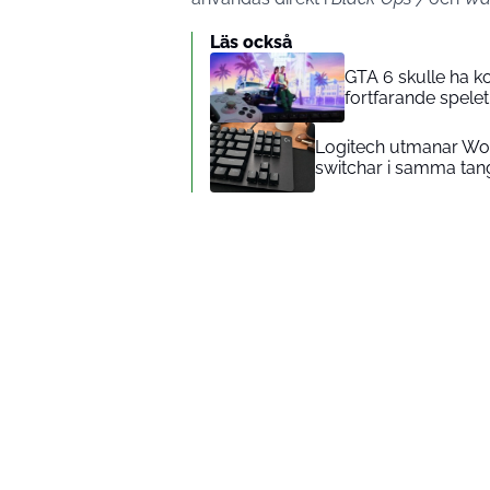
Läs också
GTA 6 skulle ha k
fortfarande spelet 
Logitech utmanar Woo
switchar i samma ta