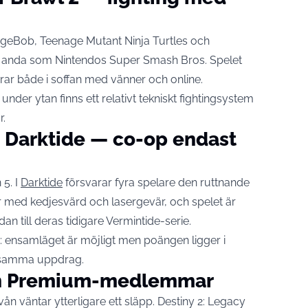
ongeBob, Teenage Mutant Ninja Turtles och
ma anda som Nintendos Super Smash Bros. Spelet
rar både i soffan med vänner och online.
under ytan finns ett relativt tekniskt fightingsystem
r.
Darktide — co-op endast
 5. I
Darktide
försvarar fyra spelare den ruttnande
r med kedjesvärd och lasergevär, och spelet är
an till deras tidigare Vermintide-serie.
: ensamläget är möjligt men poängen ligger i
i samma uppdrag.
och Premium-medlemmar
ån väntar ytterligare ett släpp. Destiny 2: Legacy