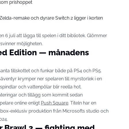
kom prishoppet
: Zelda-remake och dyrare Switch 2 ligger i korten
6 juli att lägga till spelen i ditt bibliotek. Glömmer
svinner möjligheten.
ed Edition — månadens
anta tillskottet och funkar både på PS4 och PS5.
ventyr krymper ner spelaren till myrstorlek i en
 spindlar och vattenpölar blir reella hot.
ateringar och tillägg som kommit sedan
spelare online enligt
Push Square
. Titeln har en
n Xbox-exklusiv produktion från Microsofts studio och
024.
r Brawl 2 — fighting med