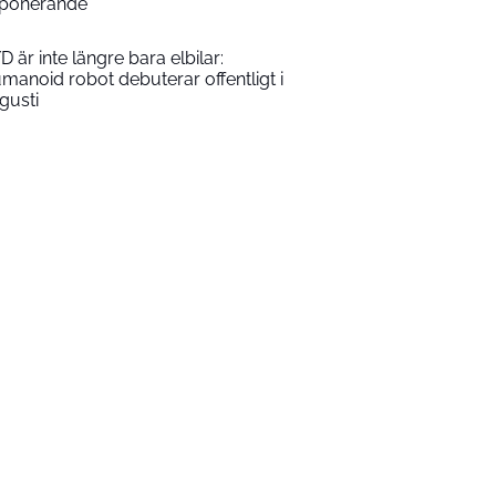
ponerande
D är inte längre bara elbilar:
manoid robot debuterar offentligt i
gusti