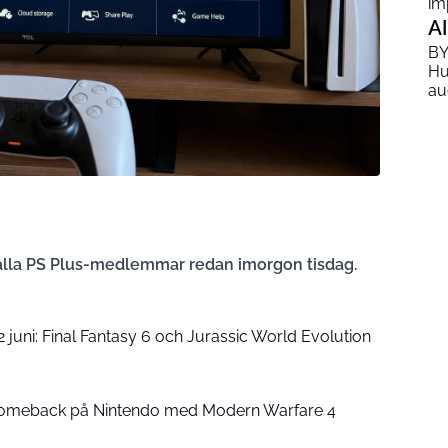
im
AI
BY
Hu
au
l alla PS Plus-medlemmar redan imorgon tisdag.
uni: Final Fantasy 6 och Jurassic World Evolution
 comeback på Nintendo med Modern Warfare 4