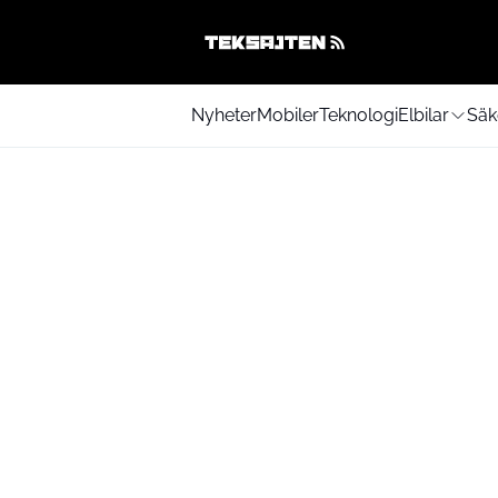
Nyheter
Mobiler
Teknologi
Elbilar
Säk