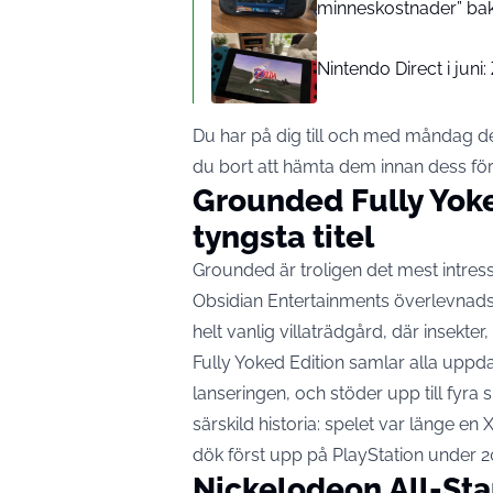
minneskostnader” ba
Nintendo Direct i juni
Du har på dig till och med måndag den 
du bort att hämta dem innan dess för
Grounded Fully Yok
tyngsta titel
Grounded är troligen det mest intress
Obsidian Entertainments överlevnadsä
helt vanlig villaträdgård, där insekter,
Fully Yoked Edition samlar alla uppd
lanseringen, och stöder upp till fyra 
särskild historia: spelet var länge e
dök först upp på PlayStation under 2
Nickelodeon All-Sta