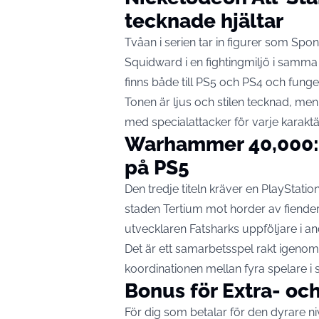
tecknade hjältar
Tvåan i serien tar in figurer som Sp
Squidward i en fightingmiljö i sam
finns både till PS5 och PS4 och funge
Tonen är ljus och stilen tecknad, men 
med specialattacker för varje karaktä
Warhammer 40,000: 
på PS5
Den tredje titeln kräver en PlayStation
staden Tertium mot horder av fiende
utvecklaren Fatsharks uppföljare i and
Det är ett samarbetsspel rakt igenom
koordinationen mellan fyra spelare 
Bonus för Extra- 
För dig som betalar för den dyrare niv