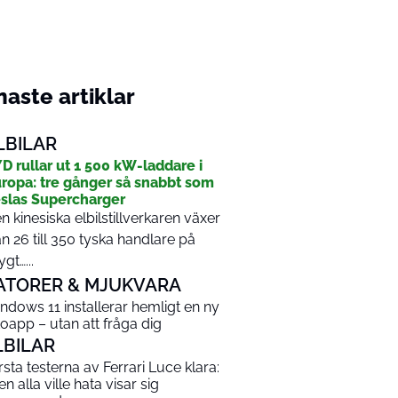
aste artiklar
LBILAR
D rullar ut 1 500 kW-laddare i
ropa: tre gånger så snabbt som
slas Supercharger
n kinesiska elbilstillverkaren växer
ån 26 till 350 tyska handlare på
ygt…...
ATORER & MJUKVARA
ndows 11 installerar hemligt en ny
toapp – utan att fråga dig
LBILAR
rsta testerna av Ferrari Luce klara:
en alla ville hata visar sig