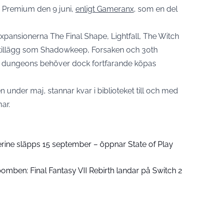
ch Premium den 9 juni,
enligt Gameranx
, som en del
xpansionerna The Final Shape, Lightfall, The Witch
tillägg som Shadowkeep, Forsaken och 30th
ssa dungeons behöver dock fortfarande köpas
 under maj, stannar kvar i biblioteket till och med
ar.
rine släpps 15 september – öppnar State of Play
omben: Final Fantasy VII Rebirth landar på Switch 2