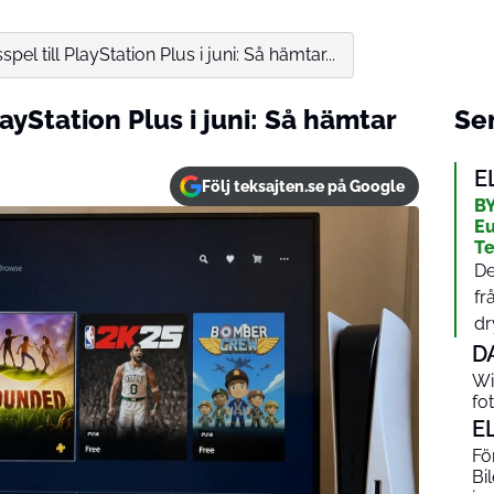
spel till PlayStation Plus i juni: Så hämtar...
layStation Plus i juni: Så hämtar
Sen
E
Följ teksajten.se på Google
BY
Eu
Te
De
fr
dr
D
Wi
fo
E
Fö
Bil