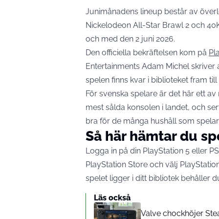
Junimånadens lineup består av överl
Nickelodeon All-Star Brawl 2 och 40K
och med den 2 juni 2026.
Den officiella bekräftelsen kom på
Pl
Entertainments Adam Michel skriver at
spelen finns kvar i biblioteket fram til
För svenska spelare är det här ett av
mest sålda konsolen i landet, och se
bra för de många hushåll som spela
Så här hämtar du spe
Logga in på din PlayStation 5 eller P
PlayStation Store och välj PlayStation 
spelet ligger i ditt bibliotek behålle
Läs också
Valve chockhöjer Ste