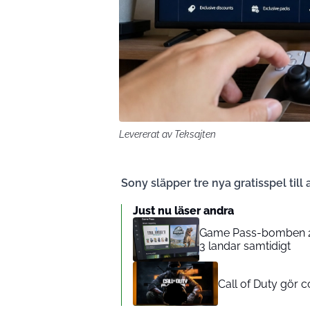
Levererat av Teksajten
Sony släpper tre nya gratisspel til
Just nu läser andra
Game Pass-bomben 2 j
3 landar samtidigt
Call of Duty gör