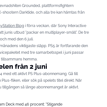
evnadshiten Grounded, plattformsfightern
-shootern Darktide, och alla tre kan hämtas från
ayStation Blog
i förra veckan, där Sony Interactive
t junis utbud ”packar en multiplayer-smäll”. De tre
l och med den 6 juli.
 månadens viktigaste släpp. PS5 är fortfarande den
rvicepaketet med tre samarbetsspel i juni passar
r tillsammans hemma.
len från 2 juni
S4 med ett aktivt PS Plus-abonnemang. Gå till
Plus-fliken, eller sök på spelets titel direkt. När
r du tillgången så länge abonnemanget är aktivt.
am Deck med 46 procent: ”Stigande