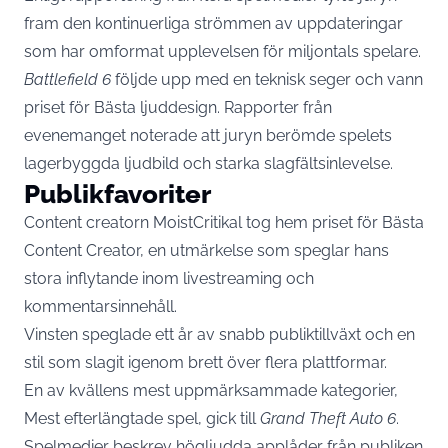
fram den kontinuerliga strömmen av uppdateringar
som har omformat upplevelsen för miljontals spelare.
Battlefield 6
följde upp med en teknisk seger och vann
priset för Bästa ljuddesign. Rapporter från
evenemanget noterade att juryn berömde spelets
lagerbyggda ljudbild och starka slagfältsinlevelse.
Publikfavoriter
Content creatorn MoistCritikal tog hem priset för Bästa
Content Creator, en utmärkelse som speglar hans
stora inflytande inom livestreaming och
kommentarsinnehåll.
Vinsten speglade ett år av snabb publik­tillväxt och en
stil som slagit igenom brett över flera plattformar.
En av kvällens mest uppmärksammade kategorier,
Mest efterlängtade spel, gick till
Grand Theft Auto 6
.
Spelmedier beskrev högljudda applåder från publiken