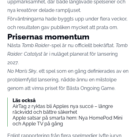
uppmärksamhet, där både långlivade spelserier och
nya kreatörer delade rampljuset.
Förväntningarna hade byggts upp under flera veckor,
och resultaten gav publiken mycket att prata om.
Prisernas momentum
Nästa
Tomb Raider
-spel är nu officiellt bekräftat.
Tomb
Raider: Catalyst
är i nuläget planerat för lansering
2027.
No Man’s Sky
, ett spel som en gång definierades av en
problemfylld lansering, nådde ännu en milstolpe
genom att vinna priset för Bästa Ongoing Game.
Läs också
AirTag 2 ryktas bli Apples nya succé – längre
räckvidd och bättre säkerhet
Apple satsar på smarta hem: Nya HomePod Mini
och Apple TV på gång
Enligt rapportering från flera spelmedier lyfte juryn