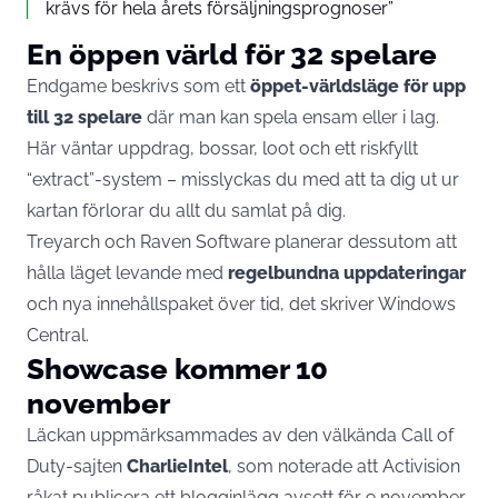
krävs för hela årets försäljningsprognoser”
En öppen värld för 32 spelare
Endgame beskrivs som ett
öppet-världsläge för upp
till 32 spelare
där man kan spela ensam eller i lag.
Här väntar uppdrag, bossar, loot och ett riskfyllt
“extract”-system – misslyckas du med att ta dig ut ur
kartan förlorar du allt du samlat på dig.
Treyarch och Raven Software planerar dessutom att
hålla läget levande med
regelbundna uppdateringar
och nya innehållspaket över tid, det skriver
Windows
Central
.
Showcase kommer 10
november
Läckan uppmärksammades av den välkända Call of
Duty-sajten
CharlieIntel
, som noterade att Activision
råkat publicera ett blogginlägg avsett för 9 november.