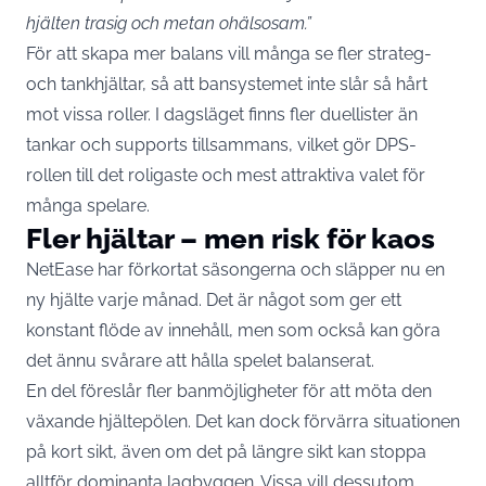
hjälten trasig och metan ohälsosam.”
För att skapa mer balans vill många se fler strateg-
och tankhjältar, så att bansystemet inte slår så hårt
mot vissa roller. I dagsläget finns fler duellister än
tankar och supports tillsammans, vilket gör DPS-
rollen till det roligaste och mest attraktiva valet för
många spelare.
Fler hjältar – men risk för kaos
NetEase har förkortat säsongerna och släpper nu en
ny hjälte varje månad. Det är något som ger ett
konstant flöde av innehåll, men som också kan göra
det ännu svårare att hålla spelet balanserat.
En del föreslår fler banmöjligheter för att möta den
växande hjältepölen. Det kan dock förvärra situationen
på kort sikt, även om det på längre sikt kan stoppa
alltför dominanta lagbyggen. Vissa vill dessutom