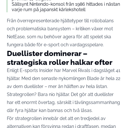
Sällsynt Nintendo-konsol från 1986 hittades i nästan
varje rum på japanskt kärlekshotell
Från överrepresenterade hjältetyper till rollobalans
och problematiska bansystem – kritiken växer mot
NetEase, som nu behöver agera för att spelet ska
fungera både för e-sport och vardagsspelare.
Duellister dominerar –
strategiska roller halkar efter
Enligt
E-sports Insider
har Marvel Rivals i dagsläget 41
hjältar. Med den senaste nykomlingen Blade är hela 22
av dem duellister – mer än hälften av hela listan.
Strategrollen? Bara nio hjältar. Det gör att duellister
har ett enormt övertag, särskilt i tävlingssammanhang
där fyra hjältar kan bannas och två låsas.
För strategrollen innebär det att en tredjedel av
alternativen kan försvinna redan i draftfasen, medan