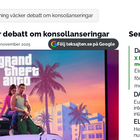
ning väcker debatt om konsollanseringar
r debatt om konsollanseringar
Sen
Följ teksajten.se på Google
 november 2025
D
X 
me
El
fö
me
D
Eu
int
in
E
He
nu