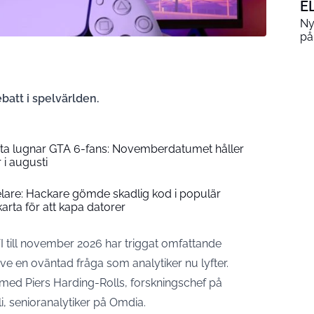
E
Ny
på
batt i spelvärlden.
ista lugnar GTA 6-fans: Novemberdatumet håller
i augusti
elare: Hackare gömde skadlig kod i populär
ta för att kapa datorer
I till november 2026 har triggat omfattande
ive en oväntad fråga som analytiker nu lyfter.
med Piers Harding-Rolls, forskningschef på
i, senioranalytiker på Omdia.