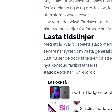
Rhys Elliott från Alinea Analytics hö
flerårig planering kring produktion, l
utan stora konsekvenser.
Han varnade också för risken i att bas
när leveranskedjor fortfarande är sår
Låsta tidslinjer
Med ett år kvar till spelets släpp men
senare när rykten om nästa generation
Just nu ser de dock få tecken på at
nya konsoler faktiskt lanseras.
Källor
: Rockstar, IGN-Nordic
Läs också
iPad 11: Budgetmodelle
Siri blir smartar