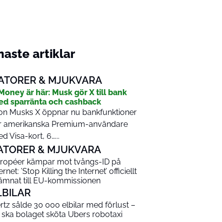
aste artiklar
ATORER & MJUKVARA
Money är här: Musk gör X till bank
d sparränta och cashback
on Musks X öppnar nu bankfunktioner
r amerikanska Premium-användare
d Visa-kort, 6…...
ATORER & MJUKVARA
ropéer kämpar mot tvångs-ID på
ernet: ’Stop Killing the Internet’ officiellt
lämnat till EU-kommissionen
LBILAR
rtz sålde 30 000 elbilar med förlust –
 ska bolaget sköta Ubers robotaxi