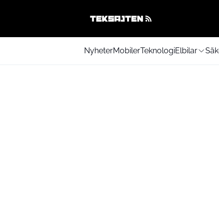
Nyheter
Mobiler
Teknologi
Elbilar
Säk