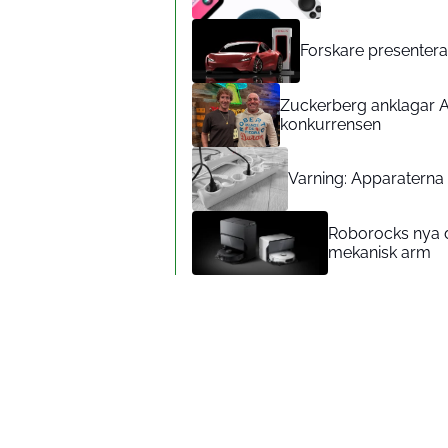
Forskare presenterar
Zuckerberg anklagar A
konkurrensen
Varning: Apparaterna d
Roborocks nya d
mekanisk arm