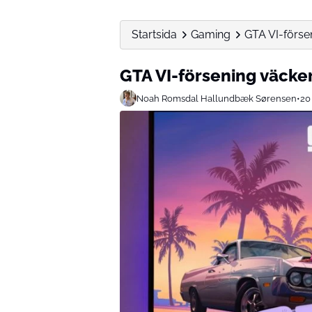
Startsida
Gaming
GTA VI-förse
GTA VI-försening väcke
Noah Romsdal Hallundbæk Sørensen
•
20