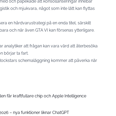
ll med och påpekade att konsollanseringar innebär
ogistik och mjukvara, något som inte lätt kan flyttas
era en hårdvarustrategi på en enda titel, särskilt
bara och när även GTA VI kan försenas ytterligare.
ar analytiker att frågan kan vara värd att återbesöka
 börjar ta fart.
t Rockstars schemaläggning kommer att påverka när
n får kraftfullare chip och Apple Intelligence
e 2026 – nya funktioner liknar ChatGPT