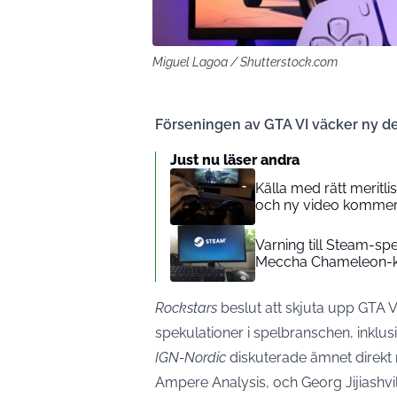
Miguel Lagoa / Shutterstock.com
Förseningen av GTA VI väcker ny de
Just nu läser andra
Källa med rätt meritl
och ny video kommer 
Varning till Steam-sp
Meccha Chameleon-kar
Rockstars
beslut att skjuta upp GTA V
spekulationer i spelbranschen, inklus
IGN-Nordic
diskuterade ämnet direkt 
Ampere Analysis, och Georg Jijiashvil