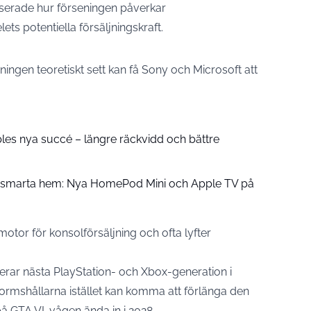
serade hur förseningen påverkar
ts potentiella försäljningskraft.
ningen teoretiskt sett kan få Sony och Microsoft att
pples nya succé – längre räckvidd och bättre
å smarta hem: Nya HomePod Mini och Apple TV på
otor för konsolförsäljning och ofta lyfter
ar nästa PlayStation- och Xbox-generation i
ormshållarna istället kan komma att förlänga den
på GTA VI-vågen ända in i 2028.