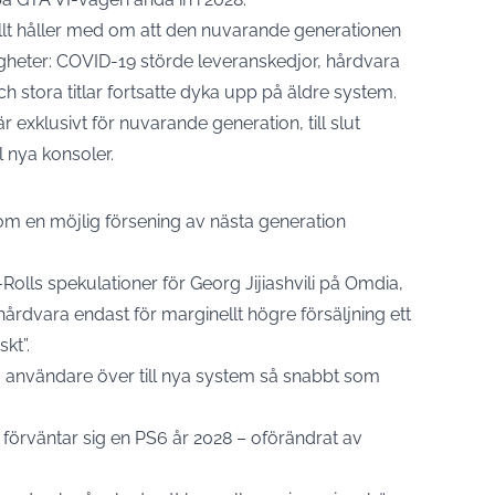
ellt håller med om att den nuvarande generationen
heter: COVID-19 störde leveranskedjor, hårdvara
och stora titlar fortsatte dyka upp på äldre system.
 exklusivt för nuvarande generation, till slut
 nya konsoler.
 om en möjlig försening av nästa generation
olls spekulationer för Georg Jijiashvili på Omdia,
årdvara endast för marginellt högre försäljning ett
skt”.
 få användare över till nya system så snabbt som
förväntar sig en PS6 år 2028 – oförändrat av