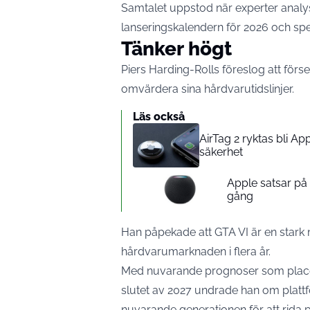
Samtalet uppstod när experter analy
lanseringskalendern för 2026 och spele
Tänker högt
Piers Harding-Rolls föreslog att förse
omvärdera sina hårdvarutidslinjer.
Läs också
AirTag 2 ryktas bli A
säkerhet
Apple satsar p
gång
Han påpekade att GTA VI är en stark m
hårdvarumarknaden i flera år.
Med nuvarande prognoser som placer
slutet av 2027 undrade han om plattf
nuvarande generationen för att rida 