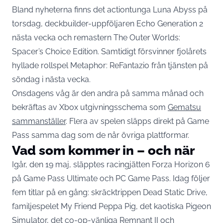
Bland nyheterna finns det actiontunga Luna Abyss på
torsdag, deckbuilder-uppföljaren Echo Generation 2
nästa vecka och remastern The Outer Worlds:
Spacer’s Choice Edition. Samtidigt försvinner fjolårets
hyllade rollspel Metaphor: ReFantazio från tjänsten på
söndag i nästa vecka.
Onsdagens våg är den andra på samma månad och
bekräftas av Xbox utgivningsschema som
Gematsu
sammanställer
. Flera av spelen släpps direkt på Game
Pass samma dag som de når övriga plattformar.
Vad som kommer in – och när
Igår, den 19 maj, släpptes racingjätten Forza Horizon 6
på Game Pass Ultimate och PC Game Pass. Idag följer
fem titlar på en gång: skräcktrippen Dead Static Drive,
familjespelet My Friend Peppa Pig, det kaotiska Pigeon
Simulator, det co-op-vänliga Remnant II och