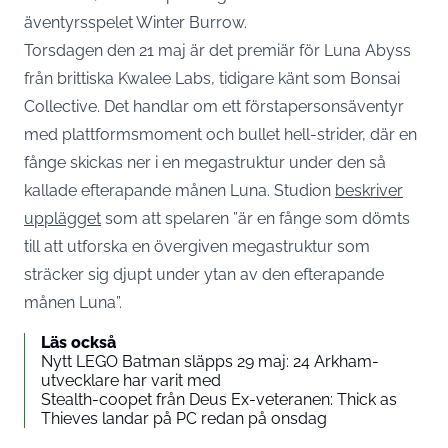
äventyrsspelet Winter Burrow.
Torsdagen den 21 maj är det premiär för Luna Abyss
från brittiska Kwalee Labs, tidigare känt som Bonsai
Collective. Det handlar om ett förstapersonsäventyr
med plattformsmoment och bullet hell-strider, där en
fånge skickas ner i en megastruktur under den så
kallade efterapande månen Luna. Studion
beskriver
upplägget
som att spelaren ”är en fånge som dömts
till att utforska en övergiven megastruktur som
sträcker sig djupt under ytan av den efterapande
månen Luna”.
Läs också
Nytt LEGO Batman släpps 29 maj: 24 Arkham-
utvecklare har varit med
Stealth-coopet från Deus Ex-veteranen: Thick as
Thieves landar på PC redan på onsdag