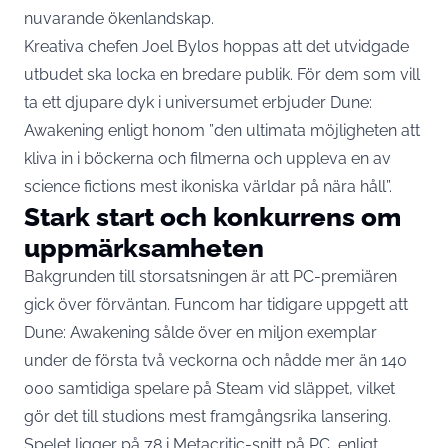
nuvarande ökenlandskap.
Kreativa chefen Joel Bylos hoppas att det utvidgade
utbudet ska locka en bredare publik. För dem som vill
ta ett djupare dyk i universumet erbjuder Dune:
Awakening enligt honom ”den ultimata möjligheten att
kliva in i böckerna och filmerna och uppleva en av
science fictions mest ikoniska världar på nära håll”.
Stark start och konkurrens om
uppmärksamheten
Bakgrunden till storsatsningen är att PC-premiären
gick över förväntan. Funcom har tidigare uppgett att
Dune: Awakening sålde över en miljon exemplar
under de första två veckorna och nådde mer än 140
000 samtidiga spelare på Steam vid släppet, vilket
gör det till studions mest framgångsrika lansering.
Spelet ligger på 78 i Metacritic-snitt på PC,
enligt