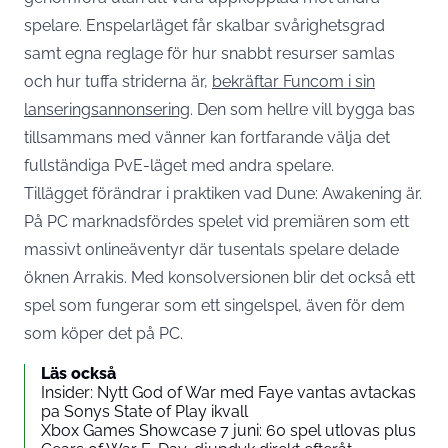
spelare. Enspelarläget får skalbar svårighetsgrad
samt egna reglage för hur snabbt resurser samlas
och hur tuffa striderna är,
bekräftar Funcom i sin
lanseringsannonsering
. Den som hellre vill bygga bas
tillsammans med vänner kan fortfarande välja det
fullständiga PvE-läget med andra spelare.
Tillägget förändrar i praktiken vad Dune: Awakening är.
På PC marknadsfördes spelet vid premiären som ett
massivt onlineäventyr där tusentals spelare delade
öknen Arrakis. Med konsolversionen blir det också ett
spel som fungerar som ett singelspel, även för dem
som köper det på PC.
Läs också
Insider: Nytt God of War med Faye vantas avtackas
pa Sonys State of Play ikvall
Xbox Games Showcase 7 juni: 60 spel utlovas plus