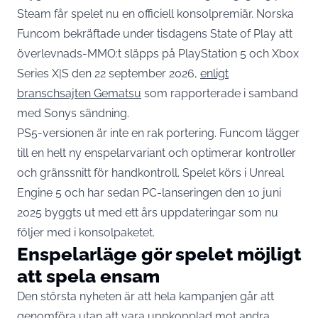
Steam får spelet nu en officiell konsolpremiär. Norska
Funcom bekräftade under tisdagens State of Play att
överlevnads-MMO:t släpps på PlayStation 5 och Xbox
Series X|S den 22 september 2026,
enligt
branschsajten Gematsu
som rapporterade i samband
med Sonys sändning.
PS5-versionen är inte en rak portering. Funcom lägger
till en helt ny enspelarvariant och optimerar kontroller
och gränssnitt för handkontroll. Spelet körs i Unreal
Engine 5 och har sedan PC-lanseringen den 10 juni
2025 byggts ut med ett års uppdateringar som nu
följer med i konsolpaketet.
Enspelarläge gör spelet möjligt
att spela ensam
Den största nyheten är att hela kampanjen går att
genomföra utan att vara uppkopplad mot andra