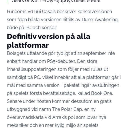
Gears of War E-Day-djupdyk direkt efteråt
Funcoms vd Rui Casais beskriver konsolversionen
som ”den bästa versionen hittills av Dune: Awakening,
både på PC och konsol”.
Definitiv version på alla
plattformar
Bolagets uttalande gör tydligt att 22 september inte
enbart handlar om PS5-debuten. Den stora
innehållsuppdateringen som följer med rullas ut
samtidigt på PC, vilket innebär att alla plattformar går i
mål med samma version. I paketet ingår avslutningen
på spelets första berättelsebåge, kallad Book One.
Senare under hösten kommer dessutom en gratis
utbyggnad vid namn The Polar Cap, en ny
överlevnadskarta vid Arrakis pol som lovar nya
mekaniker och en mer kylig miljö än spelets