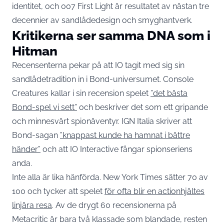
identitet, och 007 First Light är resultatet av nästan tre
decennier av sandlådedesign och smyghantverk.
Kritikerna ser samma DNA som i
Hitman
Recensenterna pekar på att IO tagit med sig sin
sandlådetradition in i Bond-universumet. Console
Creatures kallar i sin recension spelet
”det bästa
Bond-spel vi sett”
och beskriver det som ett gripande
och minnesvärt spionäventyr. IGN Italia skriver att
Bond-sagan
”knappast kunde ha hamnat i bättre
händer”
och att IO Interactive fångar spionseriens
anda.
Inte alla är lika hänförda. New York Times sätter 70 av
100 och tycker att spelet
för ofta blir en actionhjältes
linjära resa
. Av de drygt 60 recensionerna på
Metacritic är bara två klassade som blandade, resten