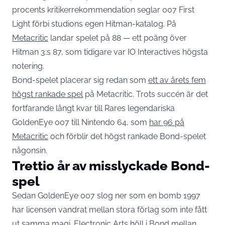
procents kritikerrekommendation seglar 007 First
Light förbi studions egen Hitman-katalog. På
Metacritic
landar spelet på 88 — ett poäng över
Hitman 3:s 87, som tidigare var IO Interactives högsta
notering.
Bond-spelet placerar sig redan som
ett av årets fem
högst rankade spel
på Metacritic. Trots succén är det
fortfarande långt kvar till Rares legendariska
GoldenEye 007 till Nintendo 64, som
har 96 på
Metacritic
och förblir det högst rankade Bond-spelet
någonsin.
Trettio år av misslyckade Bond-
spel
Sedan GoldenEye 007 slog ner som en bomb 1997
har licensen vandrat mellan stora förlag som inte fått
ut samma magi. Electronic Arts höll i Bond mellan