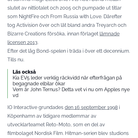
slutet av nittiotalet och 2005 och pumpade ut titlar
som NightFire och From Russia with Love. Därefter
tog Activision över och lät bland andra Treyarch och
Bizarre Creations försöka, innan förlaget
lämnade
licensen 2013
.
Efter det låg Bond-spelen i träda i över ett decennium.
Tills nu.
Läs också
Kia EV5 leder verklig räckvidd när efterfrågan på
begagnade elbilar ökar
Vem är John Ternus? Detta vet vi nu om Apples nye
vd
IO Interactive grundades
den 16 september 1998
i
Köpenhamn av tidigare medlemmar av
utvecklarteamet Reto-Moto, som en del av
filmbolaget Nordisk Film. Hitman-serien blev studions