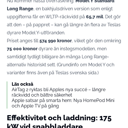
Nu kommer nästa överraskning:
Model Y Standard
Long Range
, en bakhjulsdriven version som enligt
uppgifterna får en WLTP-räckvidd på
65,7 mil
. Det gör
att den – på pappret – kan gå längre än flera av Teslas
dyrare Model Y-utföranden.
Priset anges till
574 990 kronor
, vilket gör den omkring
75 000 kronor
dyrare än instegsmodellen, men
samtidigt tydligt billigare än många Long Range-
alternativ historiskt sett. (Grundinfo om Model Y och
varianter finns även på
Teslas svenska sida
.)
Läs också
AirTag 2 ryktas bli Apples nya succé – längre
räckvidd och bättre säkerhet
Apple satsar på smarta hem: Nya HomePod Mini
och Apple TV på gång
Effektivitet och laddning: 175
kW vid snabbladdare