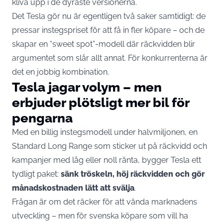
kliva upp i de dyraste versionerna.
Det Tesla gör nu är egentligen två saker samtidigt: de
pressar instegspriset för att få in fler köpare – och de
skapar en “sweet spot”-modell där räckvidden blir
argumentet som slår allt annat. För konkurrenterna är
det en jobbig kombination.
Tesla jagar volym – men
erbjuder plötsligt mer bil för
pengarna
Med en billig instegsmodell under halvmiljonen, en
Standard Long Range som sticker ut på räckvidd och
kampanjer med låg eller noll ränta, bygger Tesla ett
tydligt paket:
sänk tröskeln, höj räckvidden och gör
månadskostnaden lätt att svälja
.
Frågan är om det räcker för att vända marknadens
utveckling – men för svenska köpare som vill ha