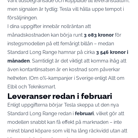
varit tidsbegränsade och kopplade till leveransdatum,
men signalen är tydlig: Tesla vill hålla uppe tempot i
försäljningen.
I dina uppgifter innebär nollräntan att
månadskostnaden kan börja runt
3 083 kronor
för
instegsmodellen på ett femårigt billån – medan
Standard Long Range hamnar på cirka
3 546 kronor i
månaden
. Samtidigt är det viktigt att komma ihåg att
även kontantinsatsen är en kostnad som påverkar
helheten. (Om 0%-kampanjer i Sverige enligt Allt om
Elbil och
Tekniksmart
.
Leveranser redan i februari
Enligt uppgifterna börjar Tesla skeppa ut den nya
Standard Long Range redan i
februari
, vilket gör att
modellen snabbt kan få effekt på marknaden – inte
minst bland köpare som vill ha lång räckvidd utan att