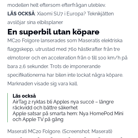
modellen helt eftersom efterfrågan uteblev.
LÄS OCKSÅ
:
Xiaomi SU7 i Europa? Teknikjätten
avslöjar sina elbilsplaner
En superbil utan köpare
MC20 Folgore lanserades som Maseratis elektriska
flaggskepp, utrustad med 760 hästkrafter från tre
elmotorer och en acceleration från 0 till 100 km/h på
bara 2,6 sekunder. Trots de imponerande
specifikationerna har bilen inte lockat några köpare.
Marknaden visade sig vara kall.
Läs också
AirTag 2 ryktas bli Apples nya succé – längre
räckvidd och bättre säkerhet
Apple satsar på smarta hem: Nya HomePod Mini
och Apple TV på gång
Maserati MC20 Folgore. (Screenshot: Maserati)