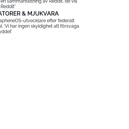
 en sammanfattning av Reddit, de vill
 Reddit”
ATORER & MJUKVARA
apheneOS-utvecklare efter federalt
al: ’Vi har ingen skyldighet att försvaga
yddet’