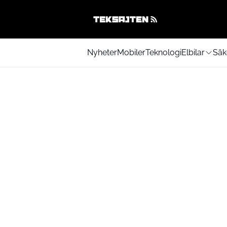
Nyheter
Mobiler
Teknologi
Elbilar
Säk