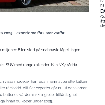
ha
ha
D
Gr
åt
sk
a 2025 – experterna förklarar varför.
miljoner: Bilen stod på snabbaste läget, ingen
lbils-SUV med range extender: Kan NX7 rädda
ch vissa modeller har redan hamnat på efterkälken
ler räckvidd. Allt fler experter går nu ut och varnar
atterier, värdeminskning eller tillförlitlighet.
noga innan du köper under 2025.