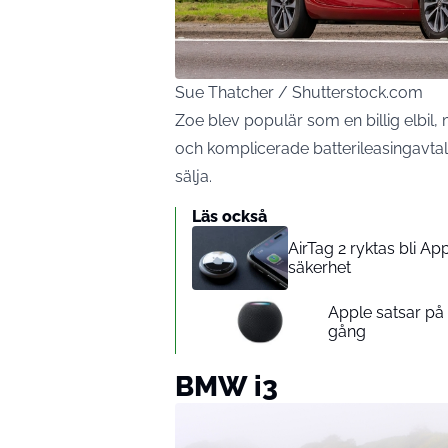
Sue Thatcher / Shutterstock.com
Zoe blev populär som en billig elbil,
och komplicerade batterileasingavtal
sälja.
Läs också
AirTag 2 ryktas bli A
säkerhet
Apple satsar p
gång
BMW i3