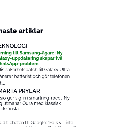
aste artiklar
EKNOLOGI
rning till Samsung-ägare: Ny
laxy-uppdatering skapar två
hatsApp-problem
lis säkerhetspatch till Galaxy Ultra
änerar batteriet och gör telefonen
....
MARTA PRYLAR
sio ger sig in i smartring-racet: Ny
ng utmanar Oura med klassisk
ockkänsla
dit-chefen till Google: ”Folk vill inte