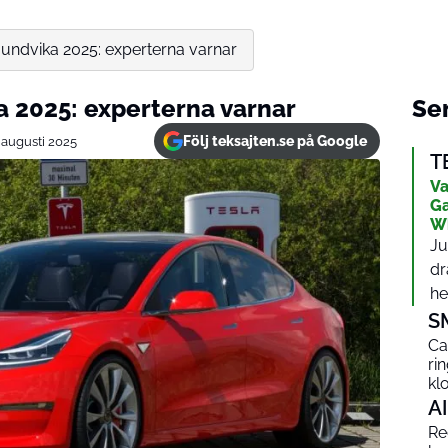
 undvika 2025: experterna varnar
a 2025: experterna varnar
Sen
Följ teksajten.se på Google
 augusti 2025
T
Va
Ga
W
Ju
dr
het
S
Ca
ri
kl
AI
Red