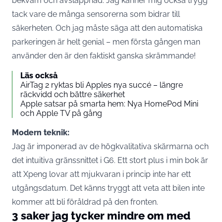
bekväm och avslappnad. Jag känner mig också trygg
tack vare de många sensorerna som bidrar till
säkerheten. Och jag måste säga att den automatiska
parkeringen är helt genial – men första gången man
använder den är den faktiskt ganska skrämmande!
Läs också
AirTag 2 ryktas bli Apples nya succé – längre
räckvidd och bättre säkerhet
Apple satsar på smarta hem: Nya HomePod Mini
och Apple TV på gång
Modern teknik:
Jag är imponerad av de högkvalitativa skärmarna och
det intuitiva gränssnittet i G6. Ett stort plus i min bok är
att
Xpeng
lovar att mjukvaran i princip inte har ett
utgångsdatum. Det känns tryggt att veta att bilen inte
kommer att bli föråldrad på den fronten.
3 saker jag tycker mindre om med