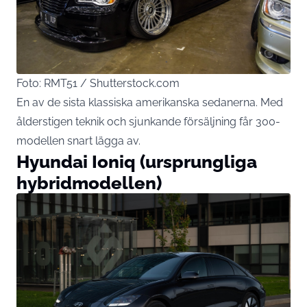
Foto: RMT51 / Shutterstock.com
En av de sista klassiska amerikanska sedanerna. Med
ålderstigen teknik och sjunkande försäljning får 300-
modellen snart lägga av.
Hyundai Ioniq (ursprungliga
hybridmodellen)