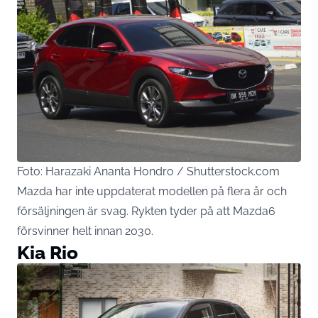
Foto: Harazaki Ananta Hondro / Shutterstock.com
Mazda har inte uppdaterat modellen på flera år och
försäljningen är svag. Rykten tyder på att Mazda6
försvinner helt innan 2030.
Kia Rio