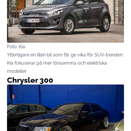
Foto: Kia
Ytterligare en liten bil som får ge vika för SUV-trenden.
Kia fokuserar på mer lönsamma och elektriska
modeller.
Chrysler 300