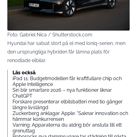
Foto: Gabriel Nica / Shutterstock.com
Hyundai har satsat stort på el med Ioniq-serien, men
den ursprungliga hybriden får lämna plats för
renodlade elbilar.
Läs också
iPad 11: Budgetmodellen får kraftfullare chip och
Apple Intelligence
Siri blir smartare 2026 – nya funktioner liknar
ChatGPT
Forskare presenterar elbilsbatteri med tio gånger
längre livslängd
Zuckerberg anklagar Apple: ”Saknar innovation och
hämmar konkurrensen
Varning: Apparaterna du aldrig bör ansluta till ett
grenuttag
Roborocks nya dammsugare tar städning till nästa