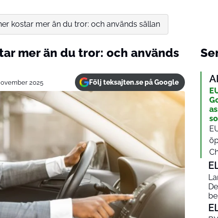
ner kostar mer än du tror: och används sällan
tar mer än du tror: och används
Sen
A
Följ teksajten.se på Google
november 2025
EU
Go
as
s
EU
öp
Ch
E
La
De
be
E