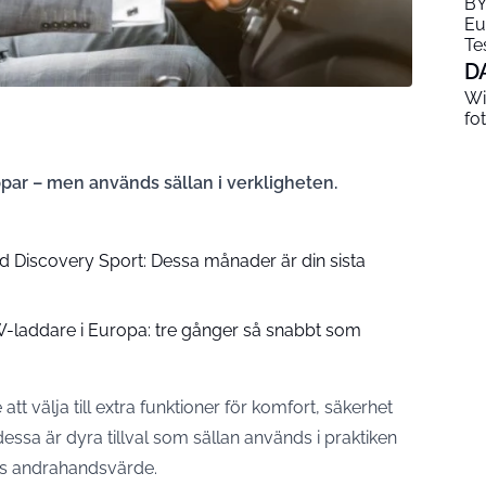
BY
Eu
Te
D
Wi
fo
par – men används sällan i verkligheten.
d Discovery Sport: Dessa månader är din sista
W-laddare i Europa: tre gånger så snabbt som
tt välja till extra funktioner för komfort, säkerhet
ssa är dyra tillval som sällan används i praktiken
ens andrahandsvärde.