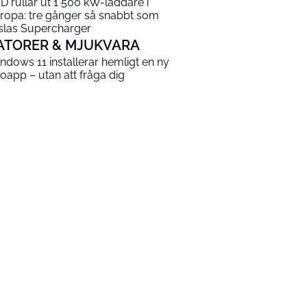
D rullar ut 1 500 kW-laddare i
ropa: tre gånger så snabbt som
slas Supercharger
ATORER & MJUKVARA
ndows 11 installerar hemligt en ny
toapp – utan att fråga dig