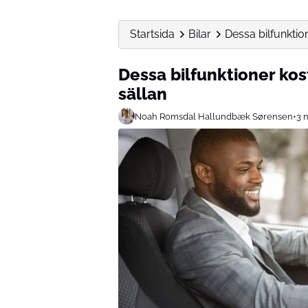
Startsida
Bilar
Dessa bilfunktio
Dessa bilfunktioner kos
sällan
Noah Romsdal Hallundbæk Sørensen
•
3 