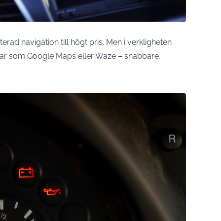
rad navigation till högt pris. Men i verkligheten
ar som Google Maps eller Waze – snabbare,