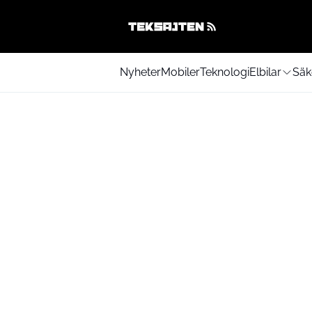
Nyheter
Mobiler
Teknologi
Elbilar
Säk