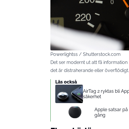
Powerlightss / Shutterstock.com
Det ser modernt ut att få informatio
det är distraherande eller överflödigt.
Läs också
AirTag 2 ryktas bli A
säkerhet
Apple satsar p
gång