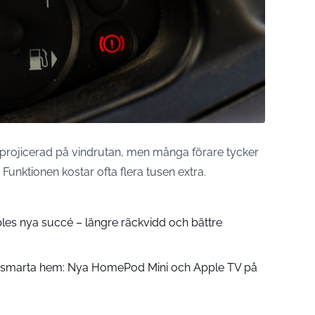
n projicerad på vindrutan, men många förare tycker
 Funktionen kostar ofta flera tusen extra.
pples nya succé – längre räckvidd och bättre
å smarta hem: Nya HomePod Mini och Apple TV på