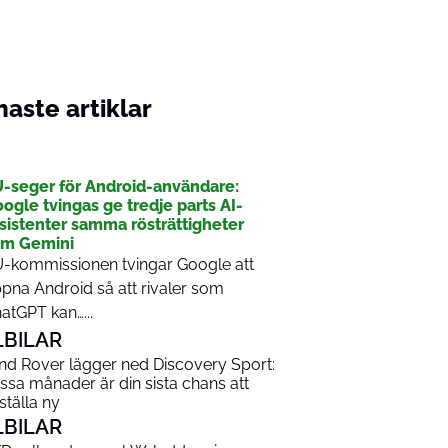
aste artiklar
I
-seger för Android-användare:
ogle tvingas ge tredje parts AI-
sistenter samma rösträttigheter
om Gemini
-kommissionen tvingar Google att
pna Android så att rivaler som
atGPT kan…...
LBILAR
nd Rover lägger ned Discovery Sport:
ssa månader är din sista chans att
ställa ny
LBILAR