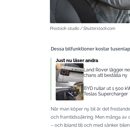
Prostock-studio / Shutterstock.com
Dessa bilfunktioner kostar tusenlap
Just nu läser andra
Land Rover lägger ne
chans att beställa ny
BYD rullar ut 1 500 k
Teslas Supercharger
När man köper ny bil är det frestande a
och framtidssäkring. Men många av de
– och ibland till och med sänker bil