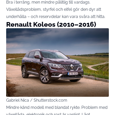
Bra i terräng, men mindre pålitlig till vardags.
Växellådsproblem, styrfel och elfel gör den dyr att
underhålla – och reservdelar kan vara svåra att hitta.
Renault Koleos (2010–2016)
Gabriel Nica / Shutterstock.com
Mindre känd modell med blandat rykte. Problem med
växellåda, elektronik och rost är vanligt. Lågt