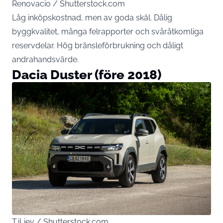
Renovacio / Shutterstock.com
Låg inköpskostnad, men av goda skäl. Dålig
byggkvalitet, många felrapporter och svåråtkomliga
reservdelar. Hög bränsleförbrukning och dåligt
andrahandsvärde.
Dacia Duster (före 2018)
T.iLiev / Shutterstock.com