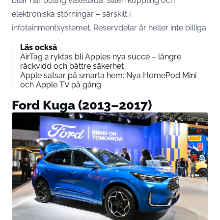
bilar har bullrig växellåda, sliten koppling och
elektroniska störningar – särskilt i
infotainmentsystemet. Reservdelar är heller inte billiga.
Läs också
AirTag 2 ryktas bli Apples nya succé – längre
räckvidd och bättre säkerhet
Apple satsar på smarta hem: Nya HomePod Mini
och Apple TV på gång
Ford Kuga (2013–2017)