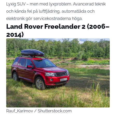
Lyxig SUV – men med lyxproblem. Avancerad teknik
och kända fel på luftfjädring, automatlåda och
elektronik gör servicekostnaderna höga.
Land Rover Freelander 2 (2006–
2014)
Rauf_Karimov / Shutterstock.com