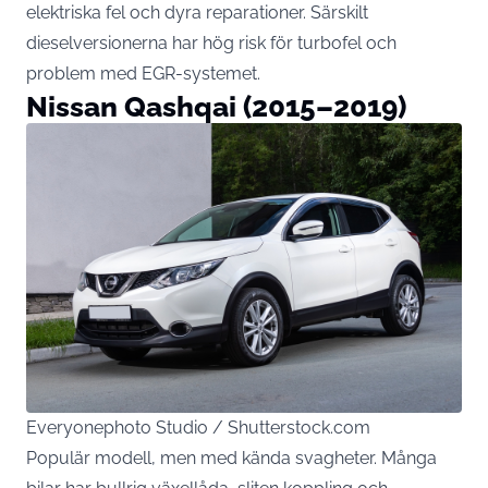
elektriska fel och dyra reparationer. Särskilt
dieselversionerna har hög risk för turbofel och
problem med EGR-systemet.
Nissan Qashqai (2015–2019)
Everyonephoto Studio / Shutterstock.com
Populär modell, men med kända svagheter. Många