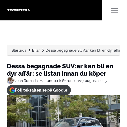
Startsida
Bilar
Dessa begagnade SUV:ar kan bli en dyr affär: se l
Dessa begagnade SUV:ar kan bli en
dyr affär: se listan innan du köper
Noah Romsdal Hallundbæk Sørensen
•
27 augusti 2025
Följ teksajten.se på Google