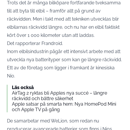
Trots det är många bilköpare fortfarande tveksamma
till att byta till elbil – framför allt på grund av
räckvidden. Men i takt med att tekniken utvecklas blir
elbilarnas räckvidd längre, och nu har en elbil faktiskt
kört över 1 000 kilometer utan att laddas.
Det rapporterar
Frandroid
.
Inom elbilsindustrin pågår ett intensivt arbete med att
utveckla nya batterityper som kan ge längre räckvidd.
Ett av de företag som ligger i framkant är kinesiska
Nio.
Läs också
AirTag 2 ryktas bli Apples nya succé – längre
räckvidd och bättre säkerhet
Apple satsar på smarta hem: Nya HomePod Mini
och Apple TV på gång
De samarbetar med WeLion, som redan nu
producerar avancerade batterier som finns i Nios