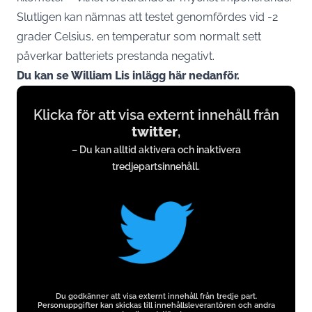
Slutligen kan nämnas att testet genomfördes vid -2
grader Celsius, en temperatur som normalt sett
påverkar batteriets prestanda negativt.
Du kan se William Lis inlägg här nedanför.
Display
Klicka för att visa externt innehåll från
content
twitter
,
from
– Du kan alltid aktivera och inaktivera
twitter.com
tredjepartsinnehåll.
Du godkänner att visa externt innehåll från tredje part.
Personuppgifter kan skickas till innehållsleverantören och andra