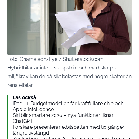
Foto: ChameleonsEye / Shutterstock.com
Hybridbilar är inte utsläppsfria, och med skärpta
miljökrav kan de på sikt belastas med högre skatter än
rena elbilar.
Läs också
iPad 11: Budgetmodellen får kraftfullare chip och
Apple Intelligence
Siri blir smartare 2026 – nya funktioner liknar
ChatGPT
Forskare presenterar elbilsbatteri med tio gånger
längre livslängd
Zuckerberg anklagar Apple: ”Saknar innovation och