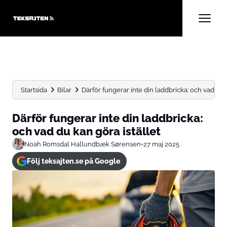
Startsida
Bilar
Därför fungerar inte din laddbricka: och vad du k
Därför fungerar inte din laddbricka:
och vad du kan göra istället
Noah Romsdal Hallundbæk Sørensen
•
27 maj 2025
Följ teksajten.se på Google