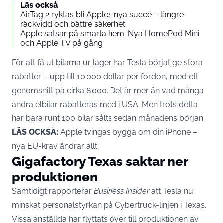
Läs också
AirTag 2 ryktas bli Apples nya succé – längre
räckvidd och bättre säkerhet
Apple satsar på smarta hem: Nya HomePod Mini
och Apple TV på gång
För att få ut
bilarna ur lager har Tesla
börjat ge stora
rabatter – upp till 10 000 dollar per fordon, med ett
genomsnitt på cirka 8 000. Det är mer än vad många
andra
elbilar
rabatteras med i USA. Men trots detta
har bara runt 100
bilar
sålts sedan månadens början.
LÄS OCKSÅ:
Apple tvingas bygga om din iPhone –
nya EU-krav ändrar allt
Gigafactory Texas saktar ner
produktionen
Samtidigt rapporterar
Business Insider
att
Tesla
nu
minskat personalstyrkan på Cybertruck-linjen i Texas.
Vissa anställda har flyttats över till produktionen av