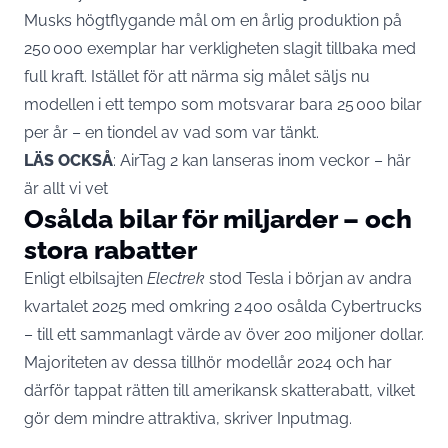
Musks högtflygande mål om en årlig produktion på
250 000 exemplar har verkligheten slagit tillbaka med
full kraft. Istället för att närma sig målet säljs nu
modellen i ett tempo som motsvarar bara 25 000 bilar
per år – en tiondel av vad som var tänkt.
LÄS OCKSÅ
:
AirTag 2 kan lanseras inom veckor – här
är allt vi vet
Osålda bilar för miljarder – och
stora rabatter
Enligt elbilsajten
Electrek
stod Tesla i början av andra
kvartalet 2025 med omkring 2 400 osålda Cybertrucks
– till ett sammanlagt värde av över 200 miljoner dollar.
Majoriteten av dessa tillhör modellår 2024 och har
därför tappat rätten till amerikansk skatterabatt, vilket
gör dem mindre attraktiva, skriver
Inputmag
.