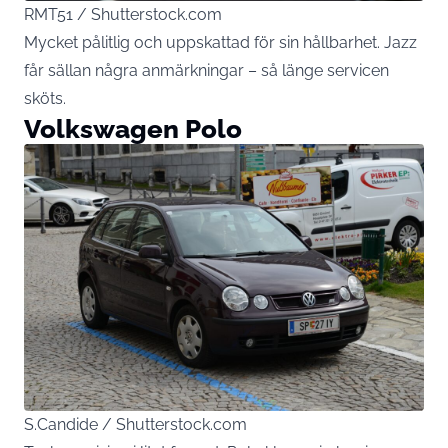
RMT51 / Shutterstock.com
Mycket pålitlig och uppskattad för sin hållbarhet. Jazz
får sällan några anmärkningar – så länge servicen
sköts.
Volkswagen Polo
S.Candide / Shutterstock.com