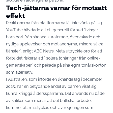
stödde en åldersgräns på 16 år.
Tech-jättarna varnar för motsatt
effekt
Reaktionerna från plattformarna lät inte vänta på sig.
YouTube hävdade att ett generellt förbud ”tvingar
barn bort från sådana kuraterade, övervakade och
nyttiga upplevelser och mot anonyma, mindre säkra
tjänster”,
enligt ABC News
. Meta uttryckte oro för att
förbudet riskerar att ”isolera tonåringar från online-
gemenskaper” och pekade på sina egna tonårskonton
som alternativ.
I Australien, som införde en liknande lag i december
2025, har en betydande andel av barnen visat sig
kunna kringgå åldersspärrarna. Det används nu både
av kritiker som menar att det brittiska förbudet
kommer att misslyckas och av regeringen som