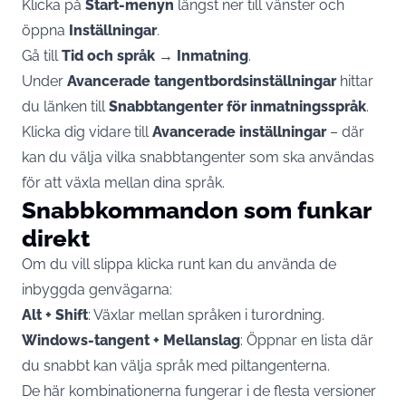
Klicka på
Start-menyn
längst ner till vänster och
öppna
Inställningar
.
Gå till
Tid och språk
→
Inmatning
.
Under
Avancerade tangentbordsinställningar
hittar
du länken till
Snabbtangenter för inmatningsspråk
.
Klicka dig vidare till
Avancerade inställningar
– där
kan du välja vilka snabbtangenter som ska användas
för att växla mellan dina språk.
Snabbkommandon som funkar
direkt
Om du vill slippa klicka runt kan du använda de
inbyggda genvägarna:
Alt + Shift
: Växlar mellan språken i turordning.
Windows-tangent + Mellanslag
: Öppnar en lista där
du snabbt kan välja språk med piltangenterna.
De här kombinationerna fungerar i de flesta versioner