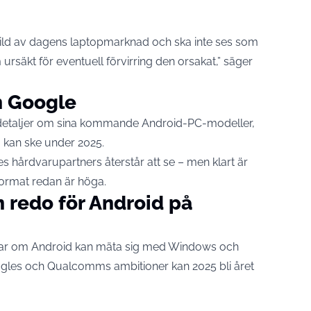
n bild av dagens laptopmarknad och ska inte ses som
ursäkt för eventuell förvirring den orsakat,” säger
ån Google
a detaljer om sina kommande Android-PC-modeller,
 kan ske under 2025.
s hårdvarupartners återstår att se – men klart är
format redan är höga.
n redo för Android på
gar om Android kan mäta sig med Windows och
les och Qualcomms ambitioner kan 2025 bli året