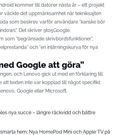
droid kommer till datorer nästa år – ett projekt
ör väckte det uppmärksamhet när teknik­sajten
sida som beskrev varför användare “kanske bör
indows”. Det skriver
9to5Google
.
m som “begränsade skrivbordsfunktioner”,
pelprestanda” och “en inlärningskurva för nya
med Google att göra”
ingen, och Lenovo gick ut med en förklaring till
tt texten inte var kopplad till något specifikt
Lenovo, Google eller Microsoft.
pples nya succé – längre räckvidd och bättre
å smarta hem: Nya HomePod Mini och Apple TV på