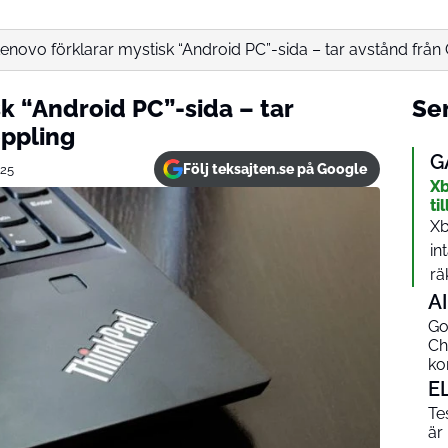
enovo förklarar mystisk “Android PC”-sida – tar avstånd frå
k “Android PC”-sida – tar
Sen
ppling
G
Följ teksajten.se på Google
25
Xb
ti
Xb
in
rä
AI
Go
Ch
ko
E
Te
är