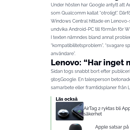
Under hösten har Google antytt att An
som Qualcomm kallat “otroligt”. Därf
Windows Central hittade en Lenovo-
undvika Android-PC till förmån för W
I texten nämndes bland annat proble
“kompatibilitetsproblem”, “svagare s
användare”.
Lenovo: “Har inget 
Sidan togs snabbt bort efter publicer
9to5Google. En talesperson betonade a
samarbete eller framtidsplaner från 
Läs också
AirTag 2 ryktas bli A
säkerhet
Apple satsar p