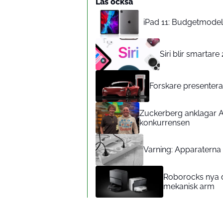
Läs också
iPad 11: Budgetmodelle
Siri blir smartar
Forskare presenterar
Zuckerberg anklagar A
konkurrensen
Varning: Apparaterna d
Roborocks nya d
mekanisk arm