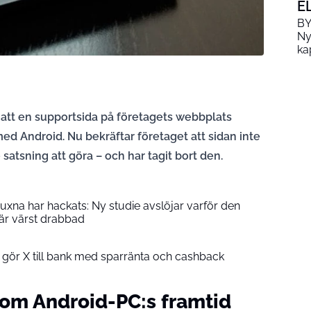
E
BY
Ny
ka
r att en supportsida på företagets webbplats
med Android. Nu bekräftar företaget att sidan inte
sning att göra – och har tagit bort den.
vuxna har hackats: Ny studie avslöjar varför den
 är värst drabbad
 gör X till bank med sparränta och cashback
 om Android-PC:s framtid