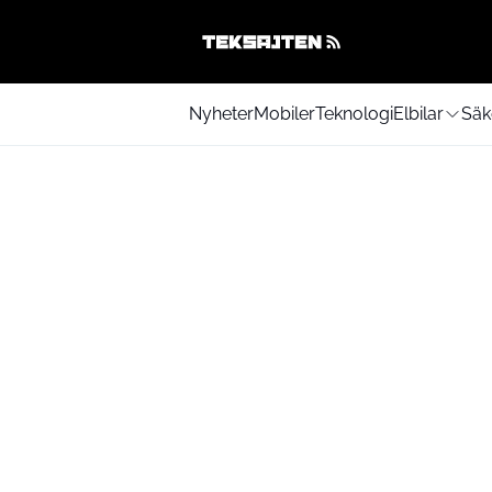
Nyheter
Mobiler
Teknologi
Elbilar
Säk