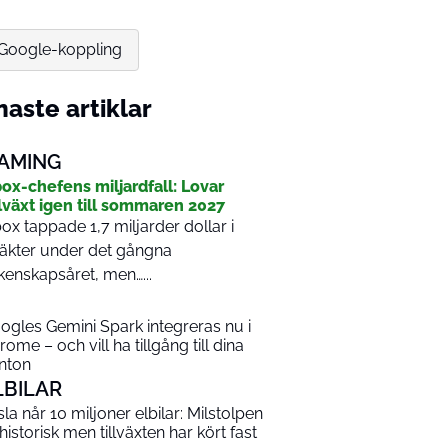
n Google-koppling
aste artiklar
AMING
ox-chefens miljardfall: Lovar
llväxt igen till sommaren 2027
ox tappade 1,7 miljarder dollar i
täkter under det gångna
kenskapsåret, men…...
ogles Gemini Spark integreras nu i
rome – och vill ha tillgång till dina
nton
LBILAR
sla når 10 miljoner elbilar: Milstolpen
 historisk men tillväxten har kört fast