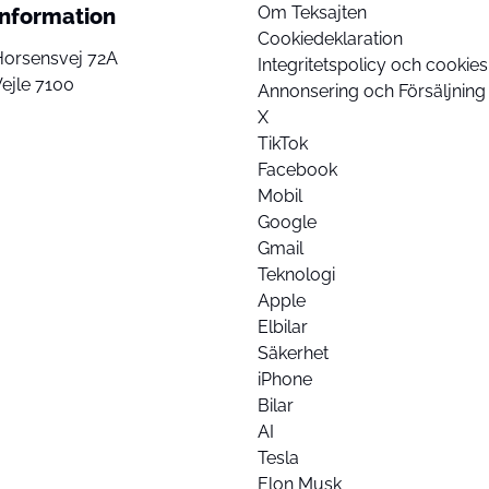
Om Teksajten
Information
Cookiedeklaration
Horsensvej 72A
Integritetspolicy och cookies
ejle 7100
Annonsering och Försäljning
X
TikTok
Facebook
Mobil
Google
Gmail
Teknologi
Apple
Elbilar
Säkerhet
iPhone
Bilar
AI
Tesla
Elon Musk