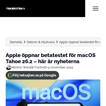
Startsida
Datorer & mjukvara
Apple öppnar betatestet för macOS
Apple öppnar betatestet för macOS
Tahoe 26.2 – här är nyheterna
Mimmo Wiestål Fischetti
•
9 november 2025
Följ teksajten.se på Google