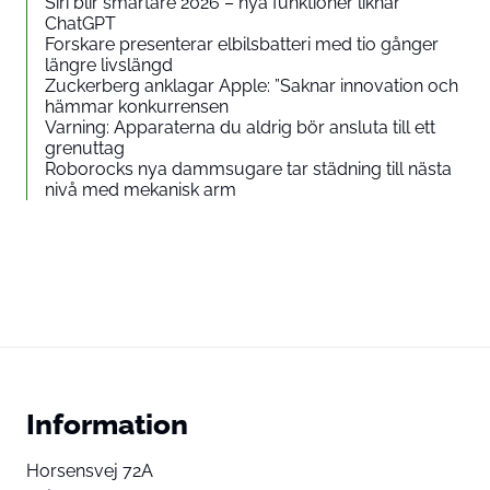
Siri blir smartare 2026 – nya funktioner liknar
ChatGPT
Forskare presenterar elbilsbatteri med tio gånger
längre livslängd
Zuckerberg anklagar Apple: ”Saknar innovation och
hämmar konkurrensen
Varning: Apparaterna du aldrig bör ansluta till ett
grenuttag
Roborocks nya dammsugare tar städning till nästa
nivå med mekanisk arm
Information
Horsensvej 72A