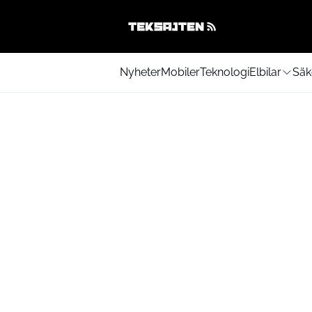
Nyheter
Mobiler
Teknologi
Elbilar
Säk