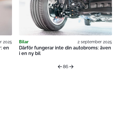
r 2025
Bilar
2 september 2025
: en
Därför fungerar inte din autobroms: även
i en ny bil
86