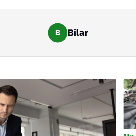
Bilar
B
Bilar