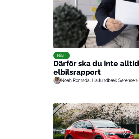
Bilar
Därför ska du inte allti
elbilsrapport
Noah Romsdal Hallundbæk Sørensen
•