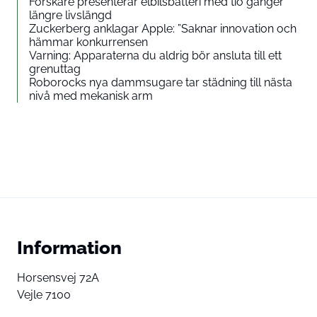
Forskare presenterar elbilsbatteri med tio gånger
längre livslängd
Zuckerberg anklagar Apple: ”Saknar innovation och
hämmar konkurrensen
Varning: Apparaterna du aldrig bör ansluta till ett
grenuttag
Roborocks nya dammsugare tar städning till nästa
nivå med mekanisk arm
Information
Horsensvej 72A
Vejle 7100