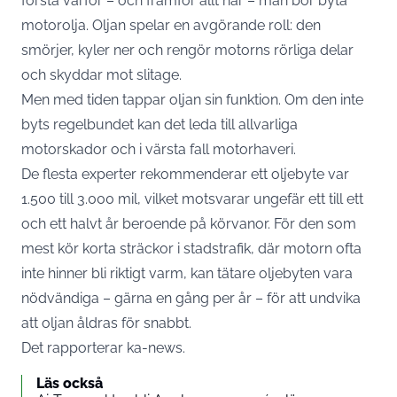
förstå varför – och framför allt när – man bör byta
motorolja. Oljan spelar en avgörande roll: den
smörjer, kyler ner och rengör motorns rörliga delar
och skyddar mot slitage.
Men med tiden tappar oljan sin funktion. Om den inte
byts regelbundet kan det leda till allvarliga
motorskador och i värsta fall motorhaveri.
De flesta experter rekommenderar ett oljebyte var
1.500 till 3.000 mil, vilket motsvarar ungefär ett till ett
och ett halvt år beroende på körvanor. För den som
mest kör korta sträckor i stadstrafik, där motorn ofta
inte hinner bli riktigt varm, kan tätare oljebyten vara
nödvändiga – gärna en gång per år – för att undvika
att oljan åldras för snabbt.
Det rapporterar ka-news.
Läs också