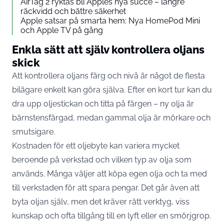
AirTag 2 ryktas bli Apples nya succé – längre
räckvidd och bättre säkerhet
Apple satsar på smarta hem: Nya HomePod Mini
och Apple TV på gång
Enkla sätt att själv kontrollera oljans
skick
Att kontrollera oljans färg och nivå är något de flesta
bilägare enkelt kan göra själva. Efter en kort tur kan du
dra upp oljestickan och titta på färgen – ny olja är
bärnstensfärgad, medan gammal olja är mörkare och
smutsigare.
Kostnaden för ett oljebyte kan variera mycket
beroende på verkstad och vilken typ av olja som
används. Många väljer att köpa egen olja och ta med
till verkstaden för att spara pengar. Det går även att
byta oljan själv, men det kräver rätt verktyg, viss
kunskap och ofta tillgång till en lyft eller en smörjgrop.