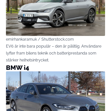
emirhankaramuk / Shutterstock.com
EV6 är inte bara populär – den är pålitlig. Användare
lyfter fram bilens teknik och batteriprestanda som
stärker helhetsintrycket.
BMW i4