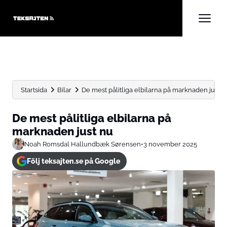
Startsida
Bilar
De mest pålitliga elbilarna på marknaden just n
De mest pålitliga elbilarna på
marknaden just nu
Noah Romsdal Hallundbæk Sørensen
•
3 november 2025
Följ teksajten.se på Google