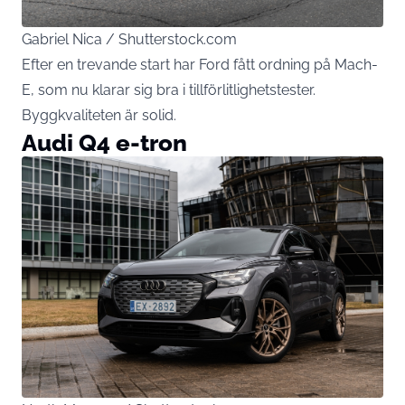
Gabriel Nica / Shutterstock.com
Efter en trevande start har Ford fått ordning på Mach-
E, som nu klarar sig bra i tillförlitlighetstester.
Byggkvaliteten är solid.
Audi Q4 e-tron