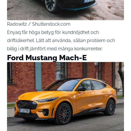
Radowitz / Shutterstock.com
Enyaq får höga betyg för kundnöjdhet och
driftsäkerhet. Lätt att använda, sällan problem och
billig i drift jämfört med många konkurrenter.
Ford Mustang Mach-E