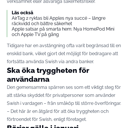
verksamhet eller allvarliga säkerhetsrisker.
Läs också
AirTag 2 ryktas bli Apples nya succé – längre
räckvidd och bättre säkerhet
Apple satsar på smarta hem: Nya HomePod Mini
och Apple TV på gång
Tidigare har en avstängning ofta varit begränsad till en
enskild bank, vilket gjort det möjligt för bedragare att
fortsätta använda Swish via andra banker.
Ska öka tryggheten för
användarna
Den gemensamma spärren ses som ett viktigt steg för
att stärka skyddet för privatpersoner som använder
Swish i vardagen – från småköp till större överföringar.
– Det här är en åtgärd för att öka tryggheten och
förtroendet för Swish, enligt företaget.
Börjar gälla i januari