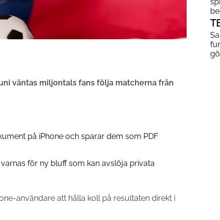
sp
be
T
Sa
fu
gö
uni väntas miljontals fans följa matcherna från
kument på iPhone och sparar dem som PDF
varnas för ny bluff som kan avslöja privata
one-användare att hålla koll på resultaten direkt i