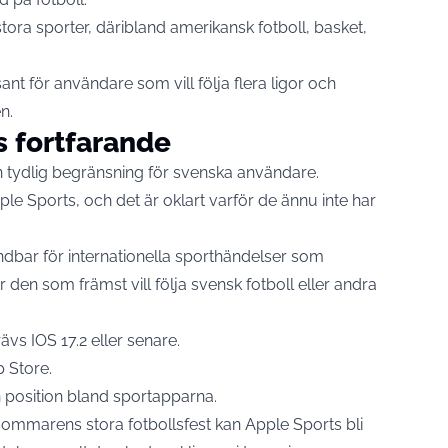
 stora sporter, däribland amerikansk fotboll, basket,
ant för användare som vill följa flera ligor och
n.
s fortfarande
n tydlig begränsning för svenska användare.
ple Sports, och det är oklart varför de ännu inte har
dbar för internationella sporthändelser som
den som främst vill följa svensk fotboll eller andra
rävs IOS 17.2 eller senare.
p Store.
n position bland sportapparna.
sommarens stora fotbollsfest kan Apple Sports bli