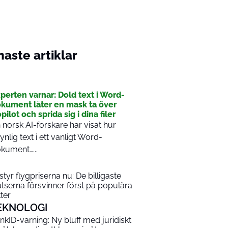
aste artiklar
I
perten varnar: Dold text i Word-
kument låter en mask ta över
pilot och sprida sig i dina filer
 norsk AI-forskare har visat hur
ynlig text i ett vanligt Word-
kument…...
 styr flygpriserna nu: De billigaste
atserna försvinner först på populära
tter
EKNOLOGI
nkID-varning: Ny bluff med juridiskt