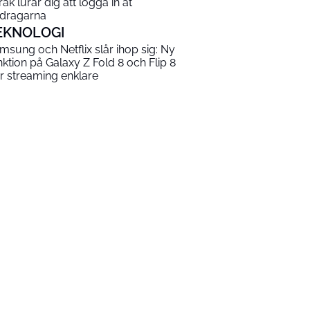
råk lurar dig att logga in åt
dragarna
EKNOLOGI
msung och Netflix slår ihop sig: Ny
nktion på Galaxy Z Fold 8 och Flip 8
r streaming enklare