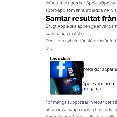
Inför turneringen har Apple släppt ve
sport-app som finns att ladda ner via
Samlar resultat från
Enligt Apple ska appen ge användarna
kommande matcher.
Den stora nyheten är stödet inför fo
juli.
Läs också
Meta gör apparn
Apples abonnemang
pengarna
För många supportrar innebär det att
att behöva hoppa mellan flera olika ap
Apple Sports är dock inte bara inrikta