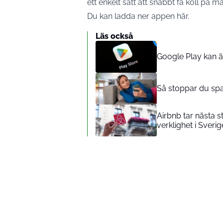
ett enkelt sätt att snabbt få koll på m
Du kan ladda ner appen
här.
Läs också
Google Play kan ä
Så stoppar du sp
Airbnb tar nästa s
verklighet i Sverig