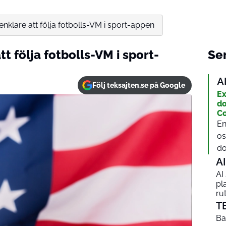
enklare att följa fotbolls-VM i sport-appen
t följa fotbolls-VM i sport-
Sen
A
Följ teksajten.se på Google
Ex
do
Co
En
os
do
AI
AI
pl
ru
T
Ba