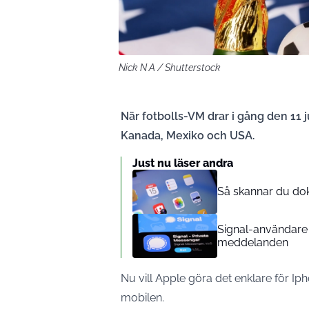
Nick N A / Shutterstock
När fotbolls-VM drar i gång den 11 j
Kanada, Mexiko och USA.
Just nu läser andra
Så skannar du do
Signal-användare 
meddelanden
Nu vill Apple göra det enklare för Iph
mobilen.