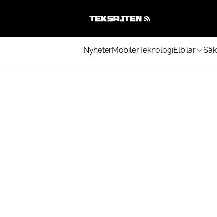
Nyheter
Mobiler
Teknologi
Elbilar
Säk