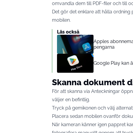
omvandla dem till PDF-filer och till oc
Det gör det enklare att hålla ordning 
mobilen.
Läs också
Apples abonnemang
pengarna
Google Play kan ä
Skanna dokument di
För att skanna via Anteckningar öppn
väljer en befintlig.
Tryck på gemikonen och välj alternat
Placera sedan mobilen ovanför dok
När kameran känner igen pappret kan 
fotografera manuellt genom att tryc