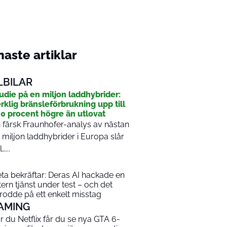
aste artiklar
LBILAR
udie på en miljon laddhybrider:
rklig bränsleförbrukning upp till
0 procent högre än utlovat
 färsk Fraunhofer-analys av nästan
 miljon laddhybrider i Europa slår
…...
ta bekräftar: Deras AI hackade en
tern tjänst under test – och det
rodde på ett enkelt misstag
AMING
r du Netflix får du se nya GTA 6-