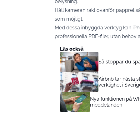
belysning.
Håll kameran rakt ovanför pappret så 
som möjligt.
Med dessa inbyggda verktyg kan iPho
professionella PDF-filer, utan behov a
Läs också
Så stoppar du sp
Airbnb tar nästa s
verklighet i Sverig
Nya funktionen på Wha
meddelanden