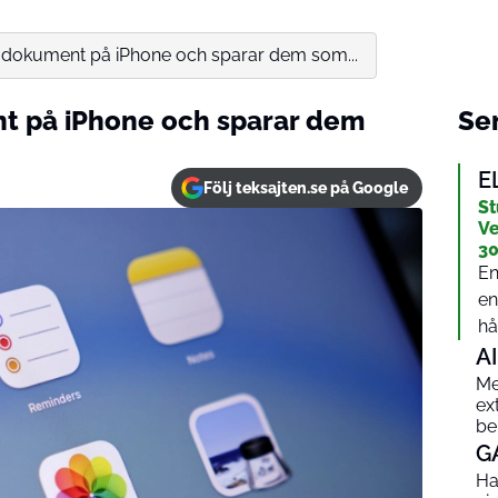
 dokument på iPhone och sparar dem som...
t på iPhone och sparar dem
Sen
E
Följ teksajten.se på Google
St
Ve
30
En
en
hål
AI
Me
ex
be
G
Ha