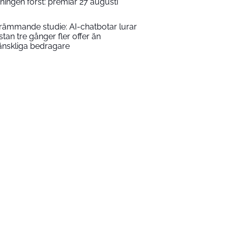
sningen först: premiär 27 augusti
rämmande studie: AI-chatbotar lurar
stan tre gånger fler offer än
nskliga bedragare