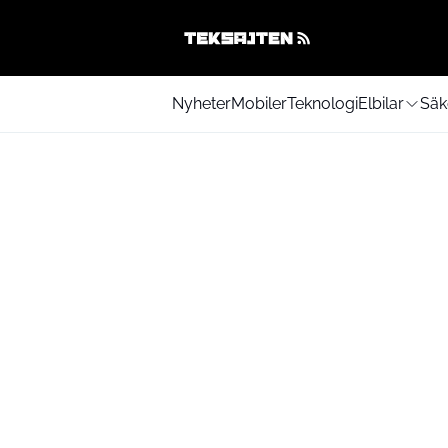
Nyheter
Mobiler
Teknologi
Elbilar
Säk