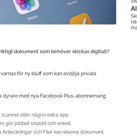
vi
AI
Sk
nä
mä
tt viktigt dokument som behöver skickas digitalt?
varnas för ny bluff som kan avslöja privata
a dyrare med nya Facebook Plus-abonnemang
 scanner eller någon extra app.
m gör jobbet snabbt och enkelt.
a Anteckningar och Filer kan skanna dokument,