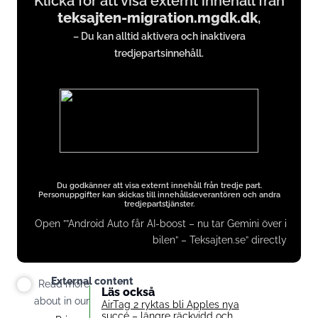
Klicka för att visa externt innehåll från
teksajten-migration.mgdk.dk
,
from
– Du kan alltid aktivera och inaktivera
teksajten-
tredjepartsinnehåll.
migration.mgdk.dk
Du godkänner att visa externt innehåll från tredje part.
Personuppgifter kan skickas till innehållsleverantören och andra
tredjepartstjänster.
Open ””Android Auto får AI-boost – nu tar Gemini över i
bilen” – Teksajten.se” directly
External content
Read more
Läs också
about in our
AirTag 2 ryktas bli Apples nya
succé – längre räckvidd och