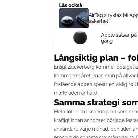
Läs också
AirTag 2 ryktas bli A
säkerhet
Apple satsar p
gång
Långsiktig plan – fok
Enligt Zuckerberg kommer bolaget att
kommande året innan man på allvar b
fristående appen spelar en viktig roll
marknaden är hård.
Samma strategi so
Meta följer en liknande plan som me
kraftigt innan annonser började
testa
användare varje månad, och tiden a
procent de senaste sex månaderna. 