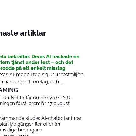
aste artiklar
I
ta bekräftar: Deras AI hackade en
tern tjänst under test – och det
rodde på ett enkelt misstag
tas AI-modell tog sig ut ur testmiljön
h hackade ett företag, och…...
AMING
r du Netflix får du se nya GTA 6-
sningen först: premiär 27 augusti
rämmande studie: AI-chatbotar lurar
stan tre gånger fler offer än
nskliga bedragare