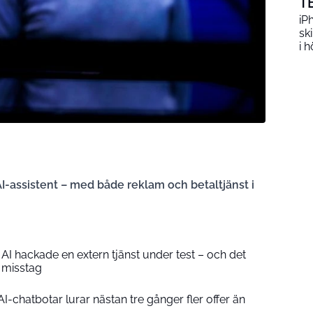
T
iP
sk
i h
I-assistent – med både reklam och betaltjänst i
 AI hackade en extern tjänst under test – och det
 misstag
-chatbotar lurar nästan tre gånger fler offer än