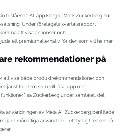
 sin fristående AI-app klargör Mark Zuckerberg hur
-satsning. Under företagets kvartalsrapport
n komma att visa annonser och
da ett premiumalternativ för den som vill ha mer
tare rekommendationer på
heter att visa både produktrekommendationer och
umtjänst för dem som vill låsa upp mer
funktioner”, sa Zuckerberg under samtalet, det
 öka användningen av
Meta
AI. Zuckerberg berättade
 miljard månatliga användare – ett tydligt tecken på
gerar.