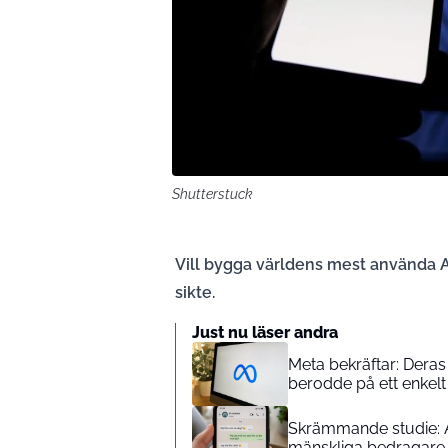
Shutterstuck
Vill bygga världens mest använda A
sikte.
Just nu läser andra
Meta bekräftar: Deras
berodde på ett enkelt
Skrämmande studie: AI
mänskliga bedragare