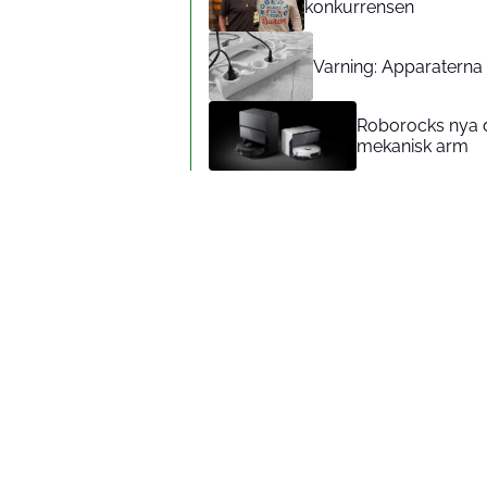
konkurrensen
Varning: Apparaterna d
Roborocks nya d
mekanisk arm