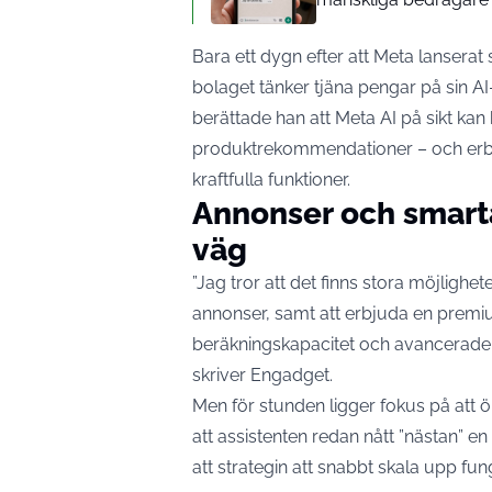
Bara ett dygn efter att Meta lanserat
bolaget tänker tjäna pengar på sin AI
berättade han att Meta AI på sikt ka
produktrekommendationer – och erbju
kraftfulla funktioner.
Annonser och smar
väg
”Jag tror att det finns stora möjlig
annonser, samt att erbjuda en premi
beräkningskapacitet och avancerade 
skriver
Engadget
.
Men för stunden ligger fokus på att
att assistenten redan nått ”nästan” en
att strategin att snabbt skala upp fun