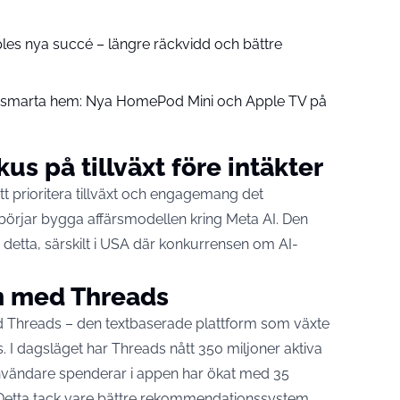
pples nya succé – längre räckvidd och bättre
å smarta hem: Nya HomePod Mini och Apple TV på
us på tillväxt före intäkter
 prioritera tillväxt och engagemang det
örjar bygga affärsmodellen kring Meta AI. Den
 i detta, särskilt i USA där konkurrensen om AI-
m med Threads
d Threads – den textbaserade plattform som växte
s
. I dagsläget har Threads nått 350 miljoner aktiva
nvändare spenderar i appen har ökat med 35
Detta tack vare bättre rekommendationssystem,