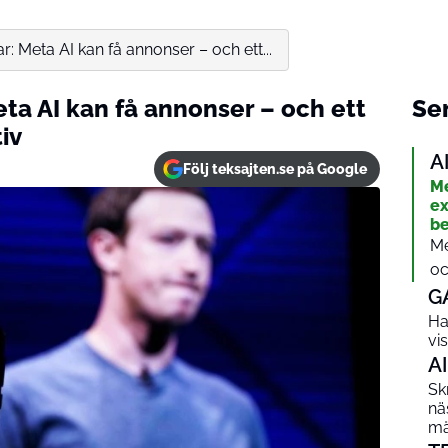
: Meta AI kan få annonser – och ett...
ta AI kan få annonser – och ett
Sen
iv
A
Följ teksajten.se på Google
Me
ex
be
Me
oc
G
Ha
vi
AI
Sk
nä
mä