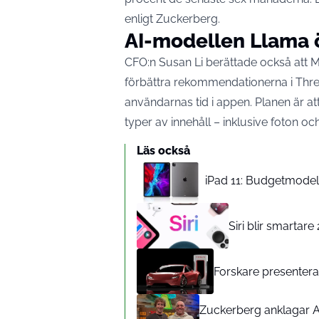
enligt Zuckerberg.
AI-modellen Llama
CFO:n Susan Li berättade också att 
förbättra rekommendationerna i Threa
användarnas tid i appen. Planen är a
typer av innehåll – inklusive foton och
Läs också
iPad 11: Budgetmodelle
Siri blir smartar
Forskare presenterar
Zuckerberg anklagar A