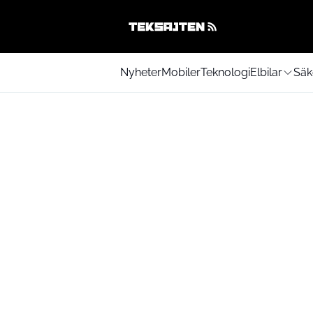
Nyheter
Mobiler
Teknologi
Elbilar
Säk