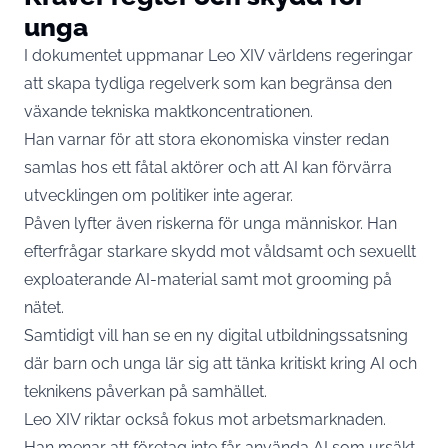
unga
I dokumentet uppmanar Leo XIV världens regeringar
att skapa tydliga regelverk som kan begränsa den
växande tekniska maktkoncentrationen.
Han varnar för att stora ekonomiska vinster redan
samlas hos ett fåtal aktörer och att AI kan förvärra
utvecklingen om politiker inte agerar.
Påven lyfter även riskerna för unga människor. Han
efterfrågar starkare skydd mot våldsamt och sexuellt
exploaterande AI-material samt mot grooming på
nätet.
Samtidigt vill han se en ny digital utbildningssatsning
där barn och unga lär sig att tänka kritiskt kring AI och
teknikens påverkan på samhället.
Leo XIV riktar också fokus mot arbetsmarknaden.
Han menar att företag inte får använda AI som ursäkt