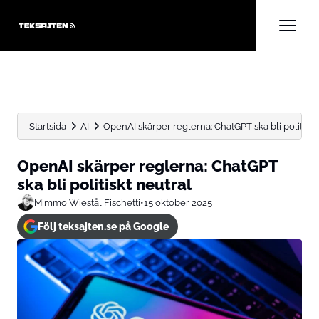
Startsida
AI
OpenAI skärper reglerna: ChatGPT ska bli politiskt
OpenAI skärper reglerna: ChatGPT
ska bli politiskt neutral
Mimmo Wiestål Fischetti
•
15 oktober 2025
Följ teksajten.se på Google