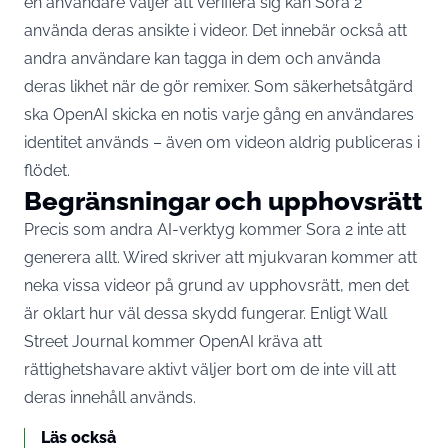
en användare väljer att verifiera sig kan Sora 2
använda deras ansikte i videor. Det innebär också att
andra användare kan tagga in dem och använda
deras likhet när de gör remixer. Som säkerhetsåtgärd
ska OpenAI skicka en notis varje gång en användares
identitet används – även om videon aldrig publiceras i
flödet.
Begränsningar och upphovsrätt
Precis som andra AI-verktyg kommer Sora 2 inte att
generera allt. Wired skriver att mjukvaran kommer att
neka vissa videor på grund av upphovsrätt, men det
är oklart hur väl dessa skydd fungerar. Enligt Wall
Street Journal kommer OpenAI kräva att
rättighetshavare aktivt väljer bort om de inte vill att
deras innehåll används.
Läs också