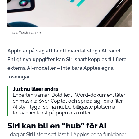
shutterstock.com
Apple är på väg att ta ett oväntat steg i AI-racet.
Enligt nya uppgifter kan Siri snart kopplas till flera
externa AI-modeller – inte bara Apples egna
lösningar.
Just nu läser andra
Experten varnar: Dold text i Word-dokument låter
en mask ta över Copilot och sprida sig i dina filer
AI styr flygpriserna nu: De billigaste platserna
försvinner först på populära rutter
Siri kan bli en “hub” för AI
I dag är Siri i stort sett låst till Apples egna funktioner.