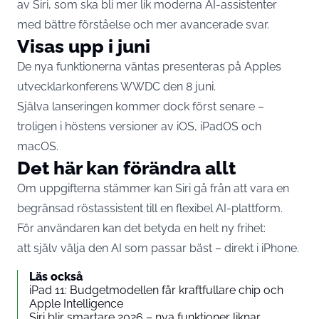
av Siri, som ska bli mer lik moderna AI-assistenter
med bättre förståelse och mer avancerade svar.
Visas upp i juni
De nya funktionerna väntas presenteras på Apples
utvecklarkonferens WWDC den 8 juni.
Själva lanseringen kommer dock först senare –
troligen i höstens versioner av iOS, iPadOS och
macOS.
Det här kan förändra allt
Om uppgifterna stämmer kan Siri gå från att vara en
begränsad röstassistent till en flexibel AI-plattform.
För användaren kan det betyda en helt ny frihet:
att själv välja den AI som passar bäst – direkt i iPhone.
Läs också
iPad 11: Budgetmodellen får kraftfullare chip och
Apple Intelligence
Siri blir smartare 2026 – nya funktioner liknar